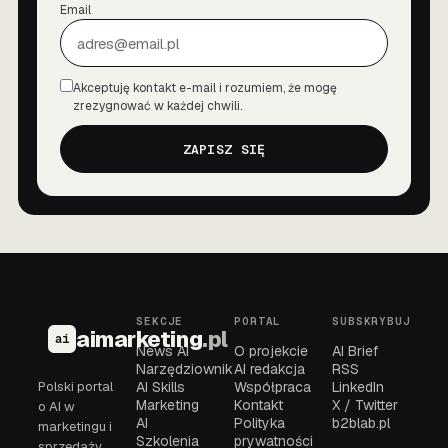
Email
Akceptuję kontakt e-mail i rozumiem, że mogę
Zgoda
zrezygnować w każdej chwili.
ZAPISZ SIĘ
SEKCJE
PORTAL
SUBSKRYBUJ
aimarketing
.pl
ai
News AI
O projekcie
AI Brief
Narzędziownik
AI redakcja
RSS
Polski portal
AI Skills
Współpraca
LinkedIn
Marketing
Kontakt
X / Twitter
o AI w
AI
Polityka
b2blab.pl
marketingu i
Szkolenia
prywatności
sprzedaży