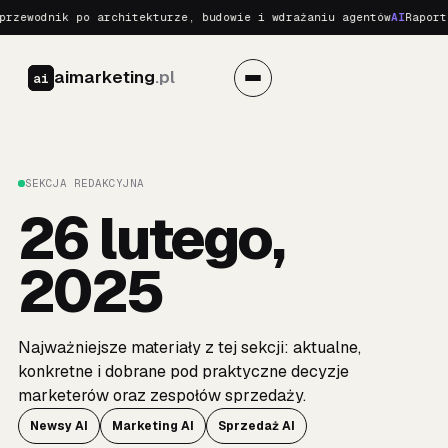
rzewodnik po architekturze, budowie i wdrażaniu agentów
AI
Raport 
aimarketing
.pl
ai
SEKCJA REDAKCYJNA
26 lutego,
2025
Najważniejsze materiały z tej sekcji: aktualne,
konkretne i dobrane pod praktyczne decyzje
marketerów oraz zespołów sprzedaży.
Newsy AI
Marketing AI
Sprzedaż AI