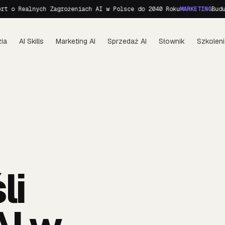
t o Realnych Zagrożeniach AI w Polsce do 2040 Roku
MARKETING
Buduj
ia
AI Skills
Marketing AI
Sprzedaż AI
Słownik
Szkoleni
li