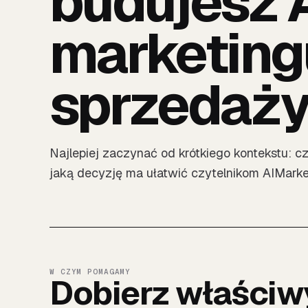
budujesz 
marketing
sprzedaż
Najlepiej zaczynać od krótkiego kontekstu: c
jaką decyzję ma ułatwić czytelnikom AIMarket
W CZYM POMAGAMY
Dobierz właściw