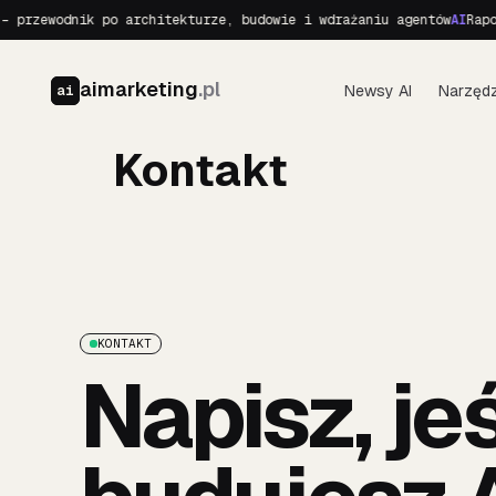
 przewodnik po architekturze, budowie i wdrażaniu agentów
AI
Rapor
aimarketing
.pl
Newsy AI
Narzędz
ai
Kontakt
KONTAKT
Napisz, jeś