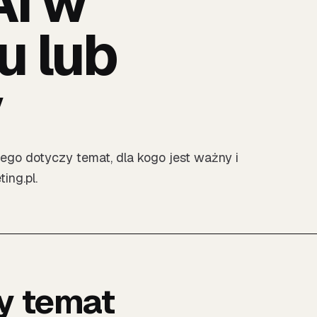
AI w
u lub
y
zego dotyczy temat, dla kogo jest ważny i
ing.pl.
y temat