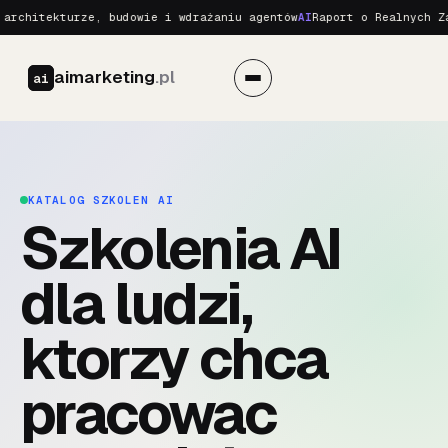
tekturze, budowie i wdrażaniu agentów
AI
Raport o Realnych Zagroże
aimarketing
.pl
ai
KATALOG SZKOLEN AI
Szkolenia AI
dla ludzi,
ktorzy chca
pracowac