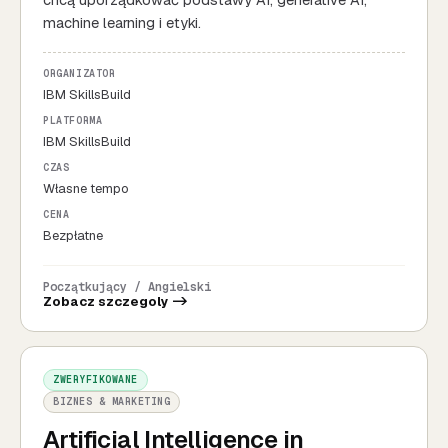
machine learning i etyki.
ORGANIZATOR
IBM SkillsBuild
PLATFORMA
IBM SkillsBuild
CZAS
Własne tempo
CENA
Bezpłatne
Początkujący / Angielski
Zobacz szczegoly ->
ZWERYFIKOWANE
BIZNES & MARKETING
Artificial Intelligence in