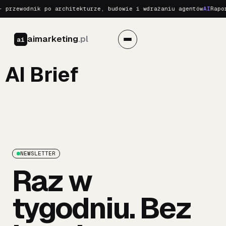
 przewodnik po architekturze, budowie i wdrażaniu agentów
AI
Rapor
aimarketing
.pl
ai
AI Brief
NEWSLETTER
Raz w
tygodniu. Bez