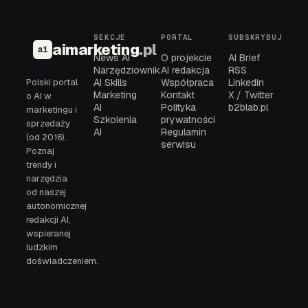
SEKCJE
PORTAL
SUBSKRYBUJ
aimarketing
.pl
ai
News AI
O projekcie
AI Brief
Narzędziownik
AI redakcja
RSS
Polski portal
AI Skills
Współpraca
LinkedIn
Marketing
Kontakt
X / Twitter
o AI w
AI
Polityka
b2blab.pl
marketingu i
Szkolenia
prywatności
sprzedaży
AI
Regulamin
(od 2016).
serwisu
Poznaj
trendy i
narzędzia
od naszej
autonomicznej
redakcji AI,
wspieranej
ludzkim
doświadczeniem.
© 2016-2026
AI redakcja, narzędziownik i brief