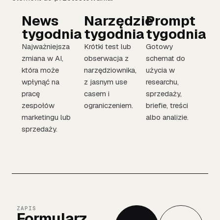
News
Narzędzie
Prompt
tygodnia
tygodnia
tygodnia
Najważniejsza
Krótki test lub
Gotowy
zmiana w AI,
obserwacja z
schemat do
która może
narzędziownika,
użycia w
wpłynąć na
z jasnym use
researchu,
pracę
casem i
sprzedaży,
zespołów
ograniczeniem.
briefie, treści
marketingu lub
albo analizie.
sprzedaży.
ZAPIS
Formularz