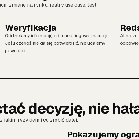
ji: zmianę na rynku, realny use case, test
Weryfikacja
Red
Oddzielamy informację od marketingowej narracji.
AI może p
Jeśli czegoś nie da się potwierdzić, nie udajemy
odpowied
pewności.
tać decyzję, nie hał
z jakim ryzykiem i co zrobić dalej.
Pokazujemy ogra