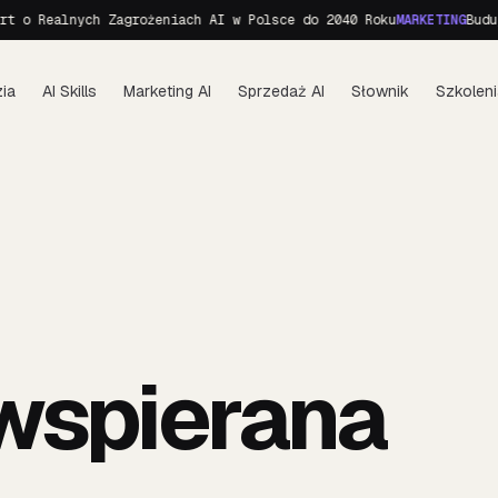
 o Realnych Zagrożeniach AI w Polsce do 2040 Roku
MARKETING
Buduje
ia
AI Skills
Marketing AI
Sprzedaż AI
Słownik
Szkoleni
wspierana