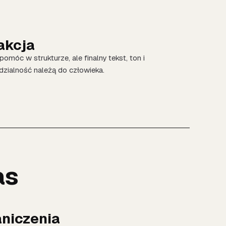
akcja
omóc w strukturze, ale finalny tekst, ton i
zialność należą do człowieka.
as
niczenia