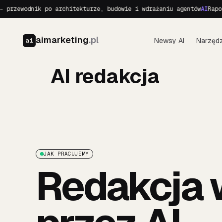
przewodnik po architekturze, budowie i wdrażaniu agentów
AI
Raport
aimarketing
.pl
Newsy AI
Narzędz
ai
AI redakcja
JAK PRACUJEMY
Redakcja 