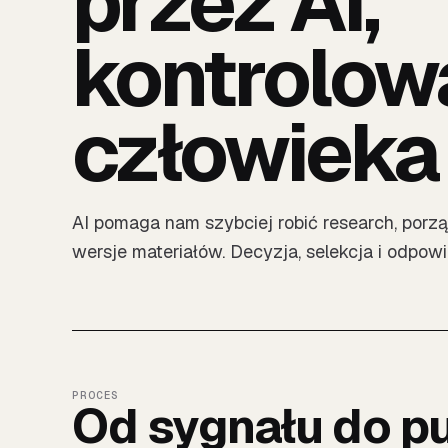
przez AI,
kontrolow
człowieka
AI pomaga nam szybciej robić research, por
wersje materiałów. Decyzja, selekcja i odpowie
PROCES
Od sygnału do pu