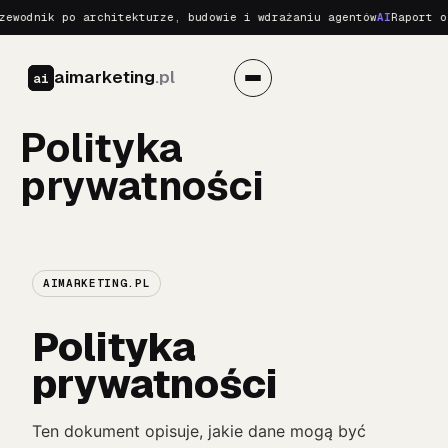
wodnik po architekturze, budowie i wdrażaniu agentów
AI
Raport o R
aimarketing
.pl
ai
Polityka
prywatności
AIMARKETING.PL
Polityka
prywatności
Ten dokument opisuje, jakie dane mogą być