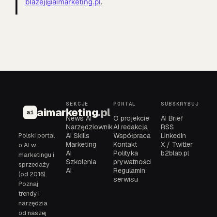
blazej@aimarketing.pl
.
SEKCJE
PORTAL
SUBSKRYBUJ
aimarketing
.pl
ai
News AI
O projekcie
AI Brief
Narzędziownik
AI redakcja
RSS
Polski portal
AI Skills
Współpraca
LinkedIn
Marketing
Kontakt
X / Twitter
o AI w
AI
Polityka
b2blab.pl
marketingu i
Szkolenia
prywatności
sprzedaży
AI
Regulamin
(od 2016).
serwisu
Poznaj
trendy i
narzędzia
od naszej