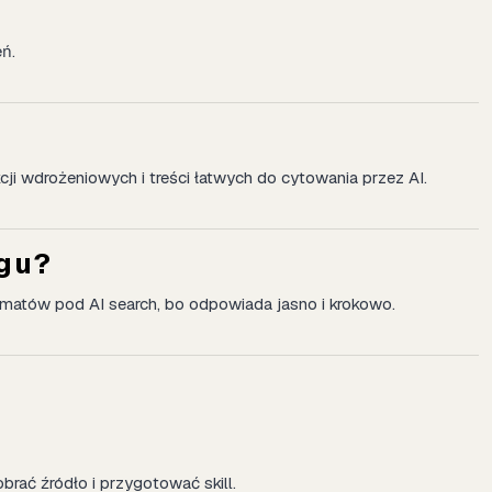
eń.
ji wdrożeniowych i treści łatwych do cytowania przez AI.
ogu?
rmatów pod AI search, bo odpowiada jasno i krokowo.
brać źródło i przygotować skill.