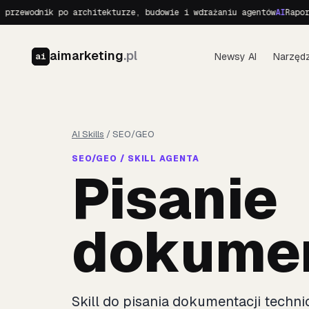
rzewodnik po architekturze, budowie i wdrażaniu agentów
AI
Raport 
aimarketing
.pl
Newsy AI
Narzędz
ai
AI Skills
/
SEO/GEO
SEO/GEO / SKILL AGENTA
Pisanie
dokumen
Skill do pisania dokumentacji technic