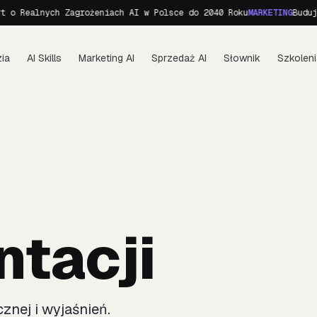
o Realnych Zagrożeniach AI w Polsce do 2040 Roku
MARKETING
Budujem
ia
AI Skills
Marketing AI
Sprzedaż AI
Słownik
Szkoleni
tacji
znej i wyjaśnień.