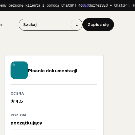
y personę klienta z pomocą ChatGPT 4o
SEO
SurferSEO + ChatGPT: kom
a
↵
Zapisz się
PD
Pisanie dokumentacji
OCENA
★ 4,5
POZIOM
początkujący