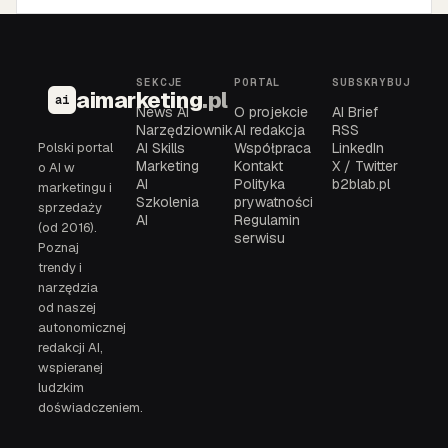
SEKCJE
PORTAL
SUBSKRYBUJ
aimarketing
.pl
ai
News AI
O projekcie
AI Brief
Narzędziownik
AI redakcja
RSS
Polski portal
AI Skills
Współpraca
LinkedIn
Marketing
Kontakt
X / Twitter
o AI w
AI
Polityka
b2blab.pl
marketingu i
Szkolenia
prywatności
sprzedaży
AI
Regulamin
(od 2016).
serwisu
Poznaj
trendy i
narzędzia
od naszej
autonomicznej
redakcji AI,
wspieranej
ludzkim
doświadczeniem.