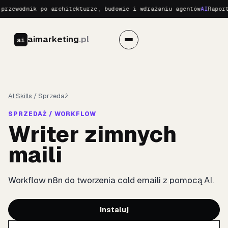
przewodnik po architekturze, budowie i wdrażaniu agentów
AI
Raport
aimarketing
.pl
ai
AI Skills
/
Sprzedaż
SPRZEDAŻ / WORKFLOW
Writer zimnych
maili
Workflow n8n do tworzenia cold emaili z pomocą AI.
Instaluj