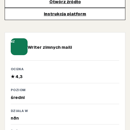
Otwórz źródło
Instrukcja platform
WZ
Writer zimnych maili
OCENA
★ 4,3
POZIOM
średni
DZIAŁA W
n8n