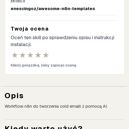
ŹRÓDŁO
enescingoz/awesome-n8n-templates
Twoja ocena
Oceń ten skill po sprawdzeniu opisu i instrukcji
instalacji.
★
★
★
★
★
Kliknij gwiazdkę, żeby zapisać ocenę.
Opis
Workflow n8n do tworzenia cold emaili z pomocą AI.
Kiedy warto użyć?