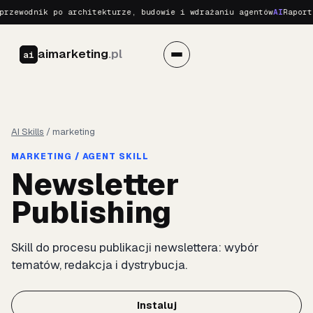
rzewodnik po architekturze, budowie i wdrażaniu agentów
AI
Raport 
aimarketing
.pl
ai
AI Skills
/
marketing
MARKETING / AGENT SKILL
Newsletter
Publishing
Skill do procesu publikacji newslettera: wybór
tematów, redakcja i dystrybucja.
Instaluj