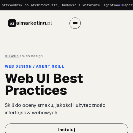
przewodnik po architekturze, budowie i wdrażaniu agentów
AI
Raport
aimarketing
.pl
ai
AI Skills
/
web design
WEB DESIGN / AGENT SKILL
Web UI Best
Practices
Skill do oceny smaku, jakości i użyteczności
interfejsów webowych.
Instaluj