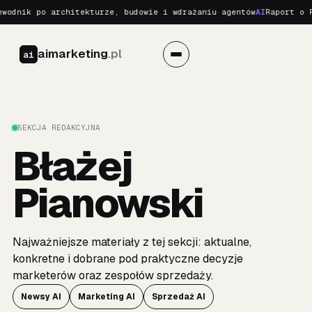
dnik po architekturze, budowie i wdrażaniu agentów
AI
Raport o Rea
aimarketing
.pl
ai
SEKCJA REDAKCYJNA
Błażej
Pianowski
Najważniejsze materiały z tej sekcji: aktualne,
konkretne i dobrane pod praktyczne decyzje
marketerów oraz zespołów sprzedaży.
Newsy AI
Marketing AI
Sprzedaż AI