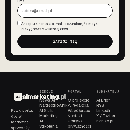
Email
Akceptuję kontakt e-mail i rozumiem, że mogę
Zgoda
zrezygnować w każdej chwili.
ZAPISZ SIĘ
SEKCJE
PORTAL
SUBSKRYBUJ
aimarketing
.pl
ai
News AI
O projekcie
AI Brief
Narzędziownik
AI redakcja
RSS
Polski portal
AI Skills
Współpraca
LinkedIn
Marketing
Kontakt
X / Twitter
o AI w
AI
Polityka
b2blab.pl
marketingu i
Szkolenia
prywatności
sprzedaży