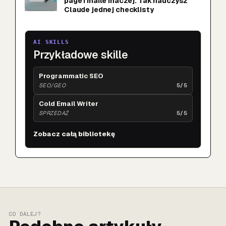
page i maile inaczej. Tak nauczysz
Claude jednej checklisty
AI SKILLS
Przykładowe skille
Programmatic SEO
SEO/GEO
5/5
Cold Email Writer
SPRZEDAŻ
5/5
Zobacz całą bibliotekę
CO DALEJ?