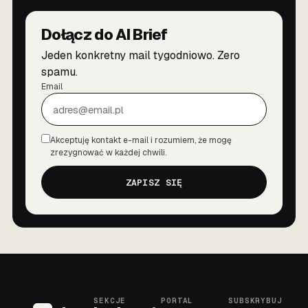
Dołącz do AI Brief
Jeden konkretny mail tygodniowo. Zero
spamu.
Email
Akceptuję kontakt e-mail i rozumiem, że mogę
Zgoda
zrezygnować w każdej chwili.
ZAPISZ SIĘ
SEKCJE
PORTAL
SUBSKRYBUJ