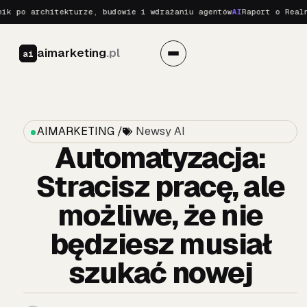
 po architekturze, budowie i wdrażaniu agentów
AI
Raport o Realnyc
aimarketing
.pl
ai
AIMARKETING /
Newsy AI
Automatyzacja:
Stracisz pracę, ale
możliwe, że nie
będziesz musiał
szukać nowej