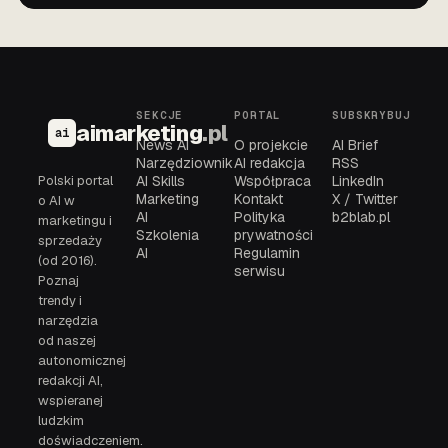
SEKCJE
PORTAL
SUBSKRYBUJ
aimarketing
.pl
ai
News AI
O projekcie
AI Brief
Narzędziownik
AI redakcja
RSS
Polski portal
AI Skills
Współpraca
LinkedIn
Marketing
Kontakt
X / Twitter
o AI w
AI
Polityka
b2blab.pl
marketingu i
Szkolenia
prywatności
sprzedaży
AI
Regulamin
(od 2016).
serwisu
Poznaj
trendy i
narzędzia
od naszej
autonomicznej
redakcji AI,
wspieranej
ludzkim
doświadczeniem.