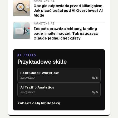
MARKETING AI
Google odpowiada przed kliknięciem.
Jak pisać treści pod AI Overviews i AI
Mode
MARKETING AI
Zespół sprawdza reklamy, landing
page i maile inaczej. Tak nauczysz
Claude jednej checklisty
AI SKILLS
Przykładowe skille
Fact Check Workflow
SEO/GEO
5/5
AI Traffic Analytics
SEO/GEO
5/5
Zobacz całą bibliotekę