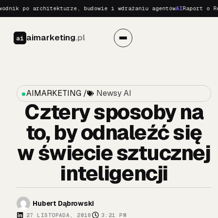
nik po architekturze, budowie i wdrażaniu agentów
AI
Raport o Real
aimarketing
.pl
ai
AIMARKETING /
Newsy AI
Cztery sposoby na
to, by odnaleźć się
w świecie sztucznej
inteligencji
Hubert Dąbrowski
27 LISTOPADA, 2018
3:21 PM