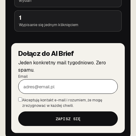
wydań
1
Wypisanie się jednym kliknięciem
Dołącz do AI Brief
Jeden konkretny mail tygodniowo. Zero
spamu.
Email
Akceptuję kontakt e-mail i rozumiem, że mogę
Zgoda
zrezygnować w każdej chwili.
ZAPISZ SIĘ