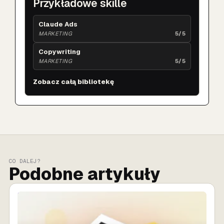
Przykładowe skille
Claude Ads
MARKETING
5/5
Copywriting
MARKETING
5/5
Zobacz całą bibliotekę
CO DALEJ?
Podobne artykuły
SPRZEDAŻ AI