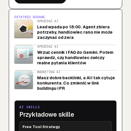
OSTATNIO DODANE
SPRZEDAŻ AI
Lead wpada po 18:00. Agent zbiera
potrzeby, handlowiec rano nie może
zaczynać od zera
SPRZEDAŻ AI
Wrzuć cennik i FAQ do Gemini. Potem
sprawdź, czy handlowiec ćwiczy
realne pytania klientów
MARKETING AI
Masz dobre backlinki, a AI i tak cytuje
konkurenta. Co zmienić w link
buildingu i PR
AI SKILLS
Przykładowe skille
Free Tool Strategy