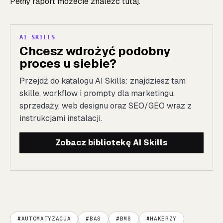
Pełny raport możecie znaleźć
tutaj
.
AI SKILLS
Chcesz wdrożyć podobny
proces u siebie?
Przejdź do katalogu AI Skills: znajdziesz tam
skille, workflow i prompty dla marketingu,
sprzedaży, web designu oraz SEO/GEO wraz z
instrukcjami instalacji.
Zobacz bibliotekę AI Skills
AUTOMATYZACJA
BAS
BMS
HAKERZY