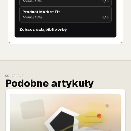
MARKETING
5/5
Product Market Fit
MARKETING
5/5
Zobacz całą bibliotekę
CO DALEJ?
Podobne artykuły
SPRZEDAŻ AI