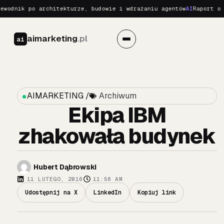
odnik po architekturze, budowie i wdrażaniu agentów
AI
Raport o Re
aimarketing
.pl
ai
AIMARKETING /
Archiwum
Ekipa IBM
zhakowała budynek
Hubert Dąbrowski
11 LUTEGO, 2016
11:56 AM
Udostępnij na X
LinkedIn
Kopiuj link