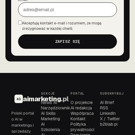
Akceptuję kontakt e-mail i rozumiem, że mogę
Zgoda
zrezygnować w każdej chwili.
ZAPISZ SIĘ
SEKCJE
PORTAL
SUBSKRYBUJ
aimarketing
.pl
ai
News AI
O projekcie
AI Brief
Narzędziownik
AI redakcja
RSS
Polski portal
AI Skills
Współpraca
LinkedIn
Marketing
Kontakt
X / Twitter
o AI w
AI
Polityka
b2blab.pl
marketingu i
Szkolenia
prywatności
sprzedaży
AI
Regulamin