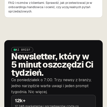
FAQ i rozmów z klientami. Sprawdź, jak przetestować je w
onboardingu handlowca i ocenić, czy uczą realnych pytań
sprzedażowych.
AI BRIEF
Newsletter, który w
5 minut oszczędzi Ci
tydzień.
Co poniedziałek o 7:00. Trzy newsy z branży,
jedno narzędzie warte uwagi i jeden prompt
tygodnia. Nic więcej.
12k+
12 248 marketerów i sprzedawców czyta co