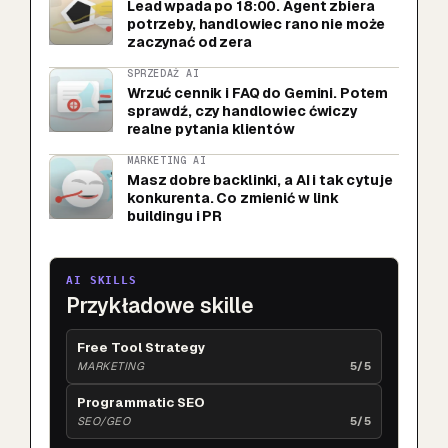
Lead wpada po 18:00. Agent zbiera
potrzeby, handlowiec rano nie może
zaczynać od zera
SPRZEDAŻ AI
Wrzuć cennik i FAQ do Gemini. Potem
sprawdź, czy handlowiec ćwiczy
realne pytania klientów
MARKETING AI
Masz dobre backlinki, a AI i tak cytuje
konkurenta. Co zmienić w link
buildingu i PR
AI SKILLS
Przykładowe skille
Free Tool Strategy
MARKETING
5/5
Programmatic SEO
SEO/GEO
5/5