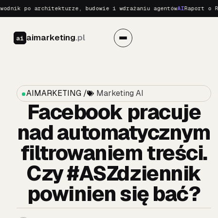
dnik po architekturze, budowie i wdrażaniu agentów
AI
Raport o Rea
aimarketing
.pl
ai
AIMARKETING /
Marketing AI
Facebook pracuje
nad automatycznym
filtrowaniem treści.
Czy #ASZdziennik
powinien się bać?