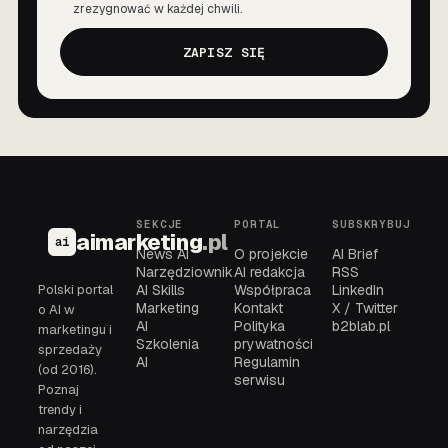
Zgoda
zrezygnować w każdej chwili.
ZAPISZ SIĘ
SEKCJE
PORTAL
SUBSKRYBUJ
aimarketing
.pl
ai
News AI
O projekcie
AI Brief
Narzędziownik
AI redakcja
RSS
Polski portal
AI Skills
Współpraca
LinkedIn
Marketing
Kontakt
X / Twitter
o AI w
AI
Polityka
b2blab.pl
marketingu i
Szkolenia
prywatności
sprzedaży
AI
Regulamin
(od 2016).
serwisu
Poznaj
trendy i
narzędzia