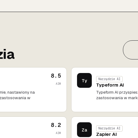
ia
8.5
Narzędzie AI
Ty
AIM
Typeform AI
comie, nastawiony na
Typeform AI przyspiesz
 zastosowania w
zastosowania w market
8.2
Narzędzie AI
Za
AIM
Zapier AI