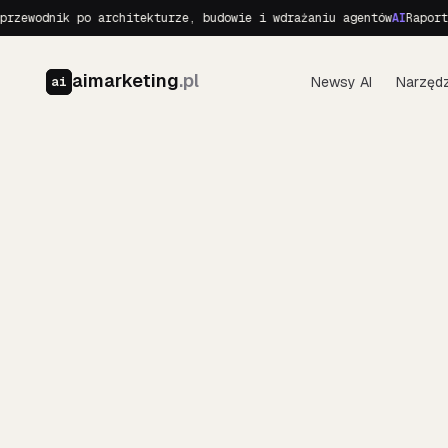
wodnik po architekturze, budowie i wdrażaniu agentów
AI
Raport o R
aimarketing
.pl
Newsy AI
Narzędz
ai