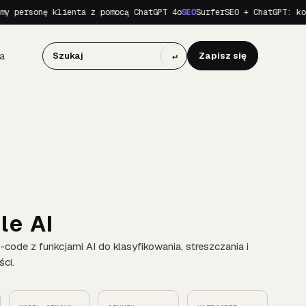
ersonę klienta z pomocą ChatGPT 4o
SEO
SurferSEO + ChatGPT: komple
a
↵
Zapisz się
le AI
code z funkcjami AI do klasyfikowania, streszczania i
ści.