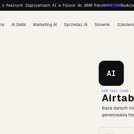
ealnych Zagrożeniach AI w Polsce do 2040 Roku
MARKETING
Budujemy p
ia
AI Skills
Marketing AI
Sprzedaż AI
Słownik
Szkoleni
AI
AIM TOOL CARD
Airtab
Baza danych no-
generowania tre