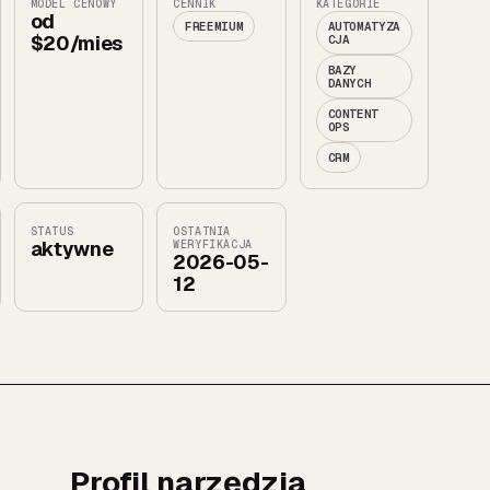
MODEL CENOWY
CENNIK
KATEGORIE
od
FREEMIUM
AUTOMATYZA
$20/mies
CJA
BAZY
DANYCH
CONTENT
OPS
CRM
STATUS
OSTATNIA
aktywne
WERYFIKACJA
2026-05-
12
Profil narzędzia