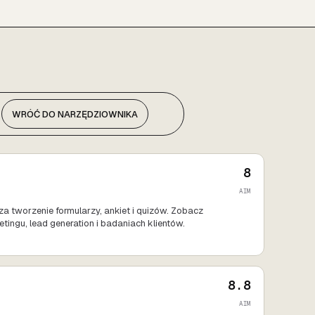
WRÓĆ DO NARZĘDZIOWNIKA
8
AIM
a tworzenie formularzy, ankiet i quizów. Zobacz
ingu, lead generation i badaniach klientów.
8.8
AIM