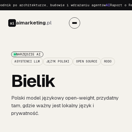
nik po architekturze, budowie i wdrażaniu agentów
AI
Raport o Real
aimarketing
.pl
ai
NARZĘDZIE AI
ASYSTENCI LLM
JĘZYK POLSKI
OPEN SOURCE
RODO
Bielik
Polski model językowy open-weight, przydatny
tam, gdzie ważny jest lokalny język i
prywatność.