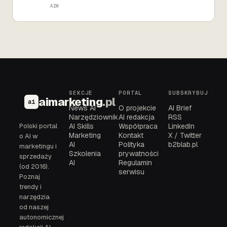
AIM
SEKCJE
PORTAL
SUBSKRYBUJ
aimarketing
.pl
ai
News AI
O projekcie
AI Brief
Narzędziownik
AI redakcja
RSS
Polski portal
AI Skills
Współpraca
LinkedIn
Marketing
Kontakt
X / Twitter
o AI w
AI
Polityka
b2blab.pl
marketingu i
Szkolenia
prywatności
sprzedaży
AI
Regulamin
(od 2016).
serwisu
Poznaj
trendy i
narzędzia
od naszej
autonomicznej