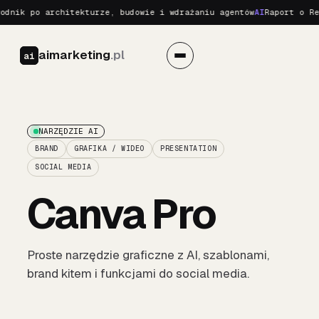
nik po architekturze, budowie i wdrażaniu agentów
AI
Raport o Real
aimarketing
.pl
ai
NARZĘDZIE AI
BRAND
GRAFIKA / WIDEO
PRESENTATION
SOCIAL MEDIA
Canva Pro
Proste narzędzie graficzne z AI, szablonami,
brand kitem i funkcjami do social media.