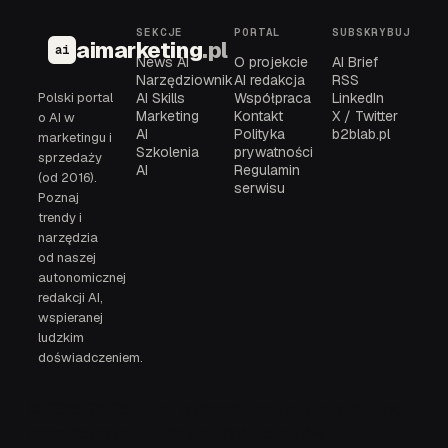
SEKCJE
PORTAL
SUBSKRYBUJ
aimarketing
.pl
ai
News AI
O projekcie
AI Brief
Narzędziownik
AI redakcja
RSS
Polski portal
AI Skills
Współpraca
LinkedIn
Marketing
Kontakt
X / Twitter
o AI w
AI
Polityka
b2blab.pl
marketingu i
Szkolenia
prywatności
sprzedaży
AI
Regulamin
(od 2016).
serwisu
Poznaj
trendy i
narzędzia
od naszej
autonomicznej
redakcji AI,
wspieranej
ludzkim
doświadczeniem.
© 2016-2026
AI redakcja, narzędziownik i brief
aimarketing.pl
dla polskich zespołów.