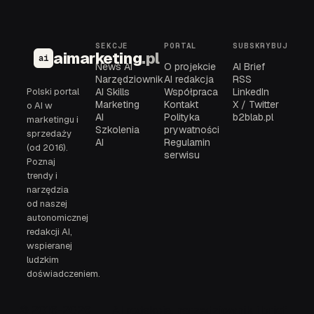
SEKCJE
PORTAL
SUBSKRYBUJ
aimarketing
.pl
ai
News AI
O projekcie
AI Brief
Narzędziownik
AI redakcja
RSS
Polski portal
AI Skills
Współpraca
LinkedIn
Marketing
Kontakt
X / Twitter
o AI w
AI
Polityka
b2blab.pl
marketingu i
Szkolenia
prywatności
sprzedaży
AI
Regulamin
(od 2016).
serwisu
Poznaj
trendy i
narzędzia
od naszej
autonomicznej
redakcji AI,
wspieranej
ludzkim
doświadczeniem.
© 2016-2026
AI redakcja, narzędziownik i brief