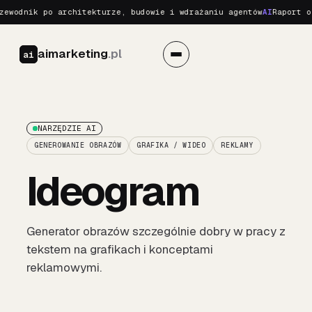
wodnik po architekturze, budowie i wdrażaniu agentów
AI
Raport o R
aimarketing
.pl
ai
NARZĘDZIE AI
GENEROWANIE OBRAZÓW
GRAFIKA / WIDEO
REKLAMY
Ideogram
Generator obrazów szczególnie dobry w pracy z
tekstem na grafikach i konceptami
reklamowymi.