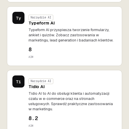
Ty
Narzędzie AI
Typeform AI
Typeform AI przyspiesza tworzenie formularzy,
ankiet i quizów. Zobacz zastosowania w
marketingu, lead generation i badaniach klientów.
8
AIM
Ti
Narzędzie AI
Tidio AI
Tidio AI to AI do obsługi klienta i automatyzacji
czatu w e-commerce oraz na stronach
usługowych. Sprawdź praktyczne zastosowania
w marketingu.
8.2
AIM