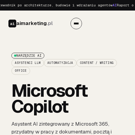
odnik po architekturze, budowie i wdrażaniu agentów
AI
Raport o Re
aimarketing
.pl
ai
NARZĘDZIE AI
ASYSTENCI LLM
AUTOMATYZACJA
CONTENT / WRITING
OFFICE
Microsoft
Copilot
Asystent AI zintegrowany z Microsoft 365,
przydatny w pracy z dokumentami, pocztą i