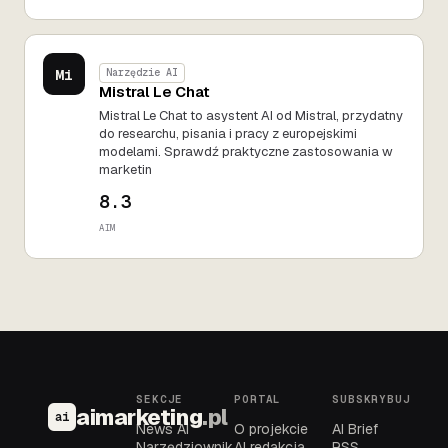
Mi
Narzędzie AI
Mistral Le Chat
Mistral Le Chat to asystent AI od Mistral, przydatny
do researchu, pisania i pracy z europejskimi
modelami. Sprawdź praktyczne zastosowania w
marketin
8.3
AIM
SEKCJE
PORTAL
SUBSKRYBUJ
aimarketing
.pl
ai
News AI
O projekcie
AI Brief
Narzędziownik
AI redakcja
RSS