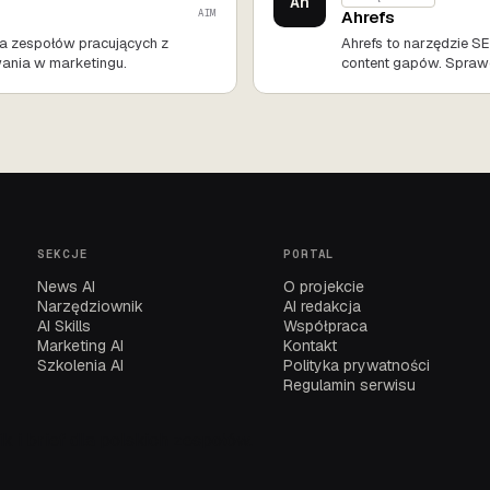
Ah
AIM
Ahrefs
 dla zespołów pracujących z
Ahrefs to narzędzie SE
ania w marketingu.
content gapów. Spraw
SEKCJE
PORTAL
News AI
O projekcie
Narzędziownik
AI redakcja
AI Skills
Współpraca
Marketing AI
Kontakt
Szkolenia AI
Polityka prywatności
Regulamin serwisu
k i brief dla polskich zespołów.