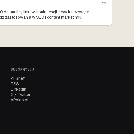
AIM
O do analizy linków, konkurencji, słów kluczowych i
dź zastosowania w SEO i content marketingu.
SUBSKRYBUJ
AI Brief
RSS
LinkedIn
X / Twitter
b2blab.pl