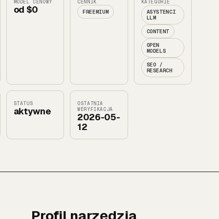
MODEL CENOWY
CENNIK
KATEGORIE
od $0
FREEMIUM
ASYSTENCI
LLM
CONTENT
OPEN
MODELS
SEO /
RESEARCH
STATUS
OSTATNIA
aktywne
WERYFIKACJA
2026-05-
12
Profil narzędzia