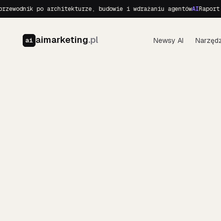
wodnik po architekturze, budowie i wdrażaniu agentów
AI
Raport o R
aimarketing
.pl
Newsy AI
Narzędz
ai