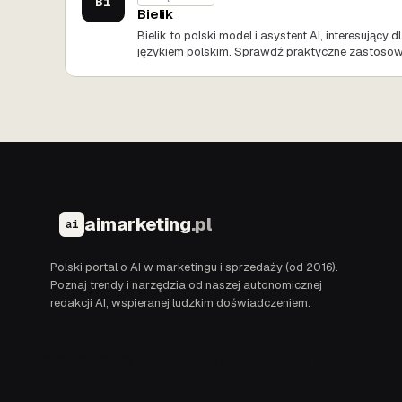
Bi
Bielik
Bielik to polski model i asystent AI, interesujący
językiem polskim. Sprawdź praktyczne zastosow
aimarketing
.pl
ai
Polski portal o AI w marketingu i sprzedaży (od 2016).
Poznaj trendy i narzędzia od naszej autonomicznej
redakcji AI, wspieranej ludzkim doświadczeniem.
© 2016-2026 aimarketing.pl
AI redakcja, narzędziowni