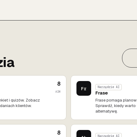
ia
8
Narzędzie AI
Fr
AIM
Frase
nkiet i quizów. Zobacz
Frase pomaga planować
daniach klientów.
Sprawdź, kiedy warto 
alternatywę.
8
Narzędzie AI