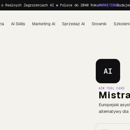
ealnych Zagrożeniach AI w Polsce do 2040 Roku
MARKETING
Budujemy p
ia
AI Skills
Marketing AI
Sprzedaż AI
Słownik
Szkoleni
AI
AIM TOOL CARD
Mistra
Europejski asyst
alternatywy dla