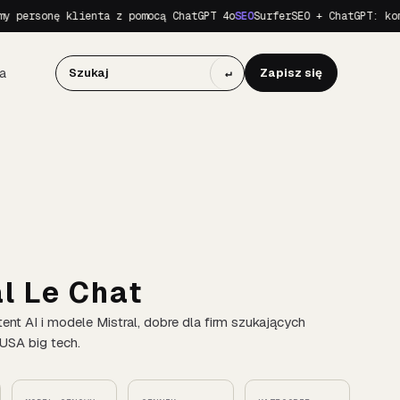
ersonę klienta z pomocą ChatGPT 4o
SEO
SurferSEO + ChatGPT: komple
a
↵
Zapisz się
l Le Chat
ent AI i modele Mistral, dobre dla firm szukających
 USA big tech.