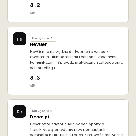
8.2
AIM
He
Narzędzie AI
HeyGen
HeyGen to narzędzie do tworzenia wideo z
awatarami, tłumaczeniami i personalizowanymi
komunikatami. Sprawdź praktyczne zastosowania
w marketingu.
8.3
AIM
De
Narzędzie AI
Descript
Descript to edytor audio-wideo oparty o
transkrypcję, przydatny przy podcastach,
webinarach i krótkich klipach. Sprawdź praktyczne