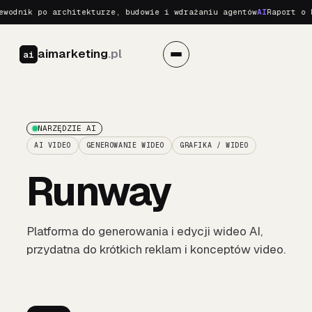
odnik po architekturze, budowie i wdrażaniu agentów
AI
Raport o Re
aimarketing
.pl
ai
NARZĘDZIE AI
AI VIDEO
GENEROWANIE WIDEO
GRAFIKA / WIDEO
Runway
Platforma do generowania i edycji wideo AI,
przydatna do krótkich reklam i konceptów video.