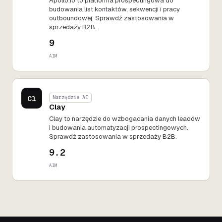
Apollo.io to platforma prospectingowa do
budowania list kontaktów, sekwencji i pracy
outboundowej. Sprawdź zastosowania w
sprzedaży B2B.
9
AIM
Cl
Narzędzie AI
Clay
Clay to narzędzie do wzbogacania danych leadów
i budowania automatyzacji prospectingowych.
Sprawdź zastosowania w sprzedaży B2B.
9.2
AIM