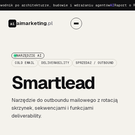
dnik po architekturze, budowie i wdrażaniu agentów
AI
Raport o Rea
aimarketing
.pl
ai
NARZĘDZIE AI
COLD EMAIL
DELIVERABILITY
SPRZEDAŻ / OUTBOUND
Smartlead
Narzędzie do outboundu mailowego z rotacją
skrzynek, sekwencjami i funkcjami
deliverability.