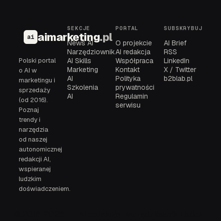
SEKCJE
PORTAL
SUBSKRYBUJ
aimarketing
.pl
ai
News AI
O projekcie
AI Brief
Narzędziownik
AI redakcja
RSS
Polski portal
AI Skills
Współpraca
LinkedIn
Marketing
Kontakt
X / Twitter
o AI w
AI
Polityka
b2blab.pl
marketingu i
Szkolenia
prywatności
sprzedaży
AI
Regulamin
(od 2016).
serwisu
Poznaj
trendy i
narzędzia
od naszej
autonomicznej
redakcji AI,
wspieranej
ludzkim
doświadczeniem.
© 2016-2026
AI redakcja, narzędziownik i brief