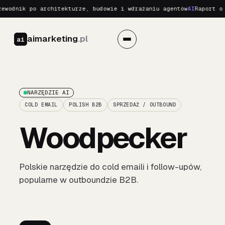
wodnik po architekturze, budowie i wdrażaniu agentów
AI
Raport o R
aimarketing
.pl
ai
NARZĘDZIE AI
COLD EMAIL
POLISH B2B
SPRZEDAŻ / OUTBOUND
Woodpecker
Polskie narzędzie do cold emaili i follow-upów,
popularne w outboundzie B2B.