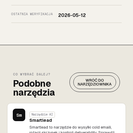
OSTATNIA WERYFIKACJA
2026-05-12
CO WYBRAĆ DALEJ?
Podobne
WRÓĆ DO
NARZĘDZIOWNIKA
narzędzia
Sm
Narzędzie AI
Smartlead
Smartlead to narzędzie do wysyłki cold emaili,
rotacji skrzynek i kontroli deliverability. Sprawdź