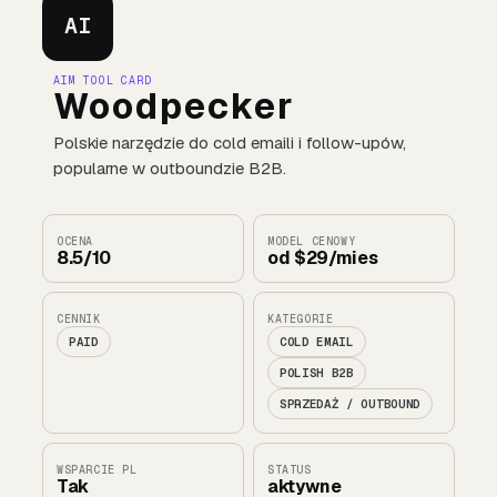
AI
AIM TOOL CARD
Woodpecker
Polskie narzędzie do cold emaili i follow-upów,
popularne w outboundzie B2B.
OCENA
MODEL CENOWY
8.5/10
od $29/mies
CENNIK
KATEGORIE
PAID
COLD EMAIL
POLISH B2B
SPRZEDAŻ / OUTBOUND
WSPARCIE PL
STATUS
Tak
aktywne