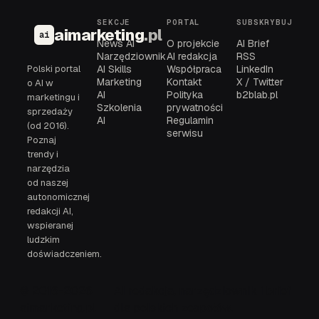
SEKCJE
PORTAL
SUBSKRYBUJ
aimarketing
.pl
ai
News AI
O projekcie
AI Brief
Narzędziownik
AI redakcja
RSS
Polski portal
AI Skills
Współpraca
LinkedIn
Marketing
Kontakt
X / Twitter
o AI w
AI
Polityka
b2blab.pl
marketingu i
Szkolenia
prywatności
sprzedaży
AI
Regulamin
(od 2016).
serwisu
Poznaj
trendy i
narzędzia
od naszej
autonomicznej
redakcji AI,
wspieranej
ludzkim
doświadczeniem.
© 2016-2026
AI redakcja, narzędziownik i brief
aimarketing.pl
dla polskich zespołów.