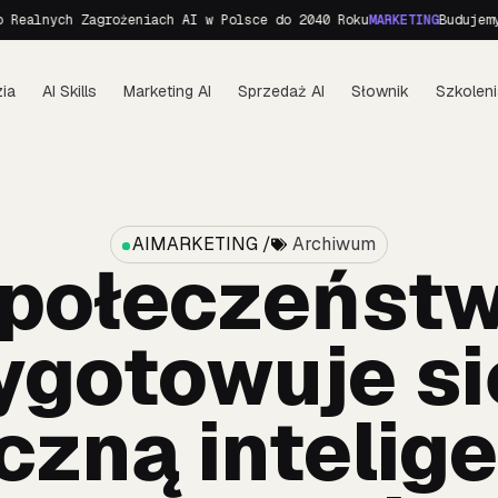
h Zagrożeniach AI w Polsce do 2040 Roku
MARKETING
Budujemy personę
ia
AI Skills
Marketing AI
Sprzedaż AI
Słownik
Szkoleni
AIMARKETING /
Archiwum
połeczeńst
ygotowuje si
czną intelige