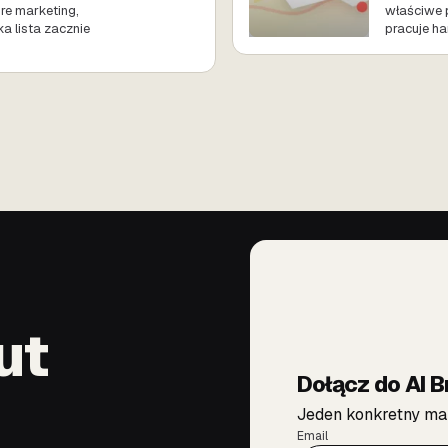
re marketing,
właściwe p
a lista zacznie
pracuje ha
ut
Dołącz do AI B
Jeden konkretny mai
Email