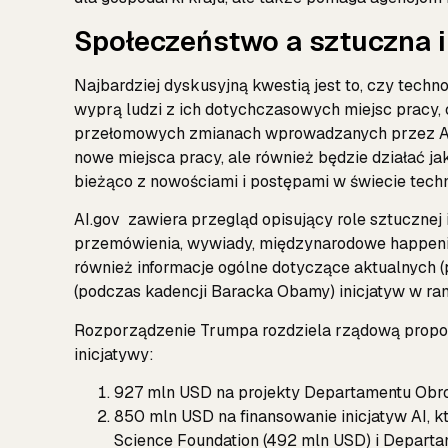
Społeczeństwo a sztuczna i
Najbardziej dyskusyjną kwestią jest to, czy tech
wyprą ludzi z ich dotychczasowych miejsc pracy, cz
przełomowych zmianach wprowadzanych przez AI
nowe miejsca pracy, ale również będzie działać jak
bieżąco z nowościami i postępami w świecie techn
AI.gov zawiera przegląd opisujący role sztucznej
przemówienia, wywiady, międzynarodowe happenin
również informacje ogólne dotyczące aktualnych 
(podczas kadencji Baracka Obamy) inicjatyw w rama
Rozporządzenie Trumpa rozdziela rządową propoz
inicjatywy:
927 mln USD na projekty Departamentu Obron
850 mln USD na finansowanie inicjatyw AI, któ
Science Foundation (492 mln USD) i Departam