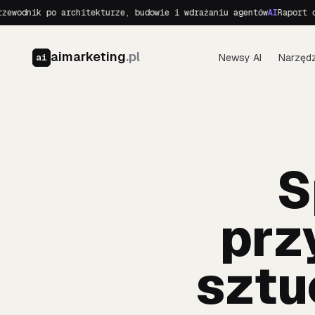
 po architekturze, budowie i wdrażaniu agentów
AI
Raport o Realnyc
aimarketing
.pl
Newsy AI
Narzędz
ai
S
prz
sztu