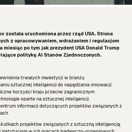
gov została uruchomiona przez rząd USA. Strona
anych z opracowywaniem, wdrażaniem i regulacjom
ła miesiąc po tym jak prezydent USA Donald Trump
ające politykę AI Stanów Zjednoczonych.
wnienia trwałych inwestycji w branży.
niu sztucznej inteligencji do napędzania innowacji.
giczne korzyści kraju przeciw zagranicznym
nologie oparte na sztucznej inteligencji.
entrum informacji dotyczących projektów związanych z
ach.
skutkach projektów związanych z sztuczną inteligencją
 i instytucjom w ich pracach badawczo-rozwojowych.