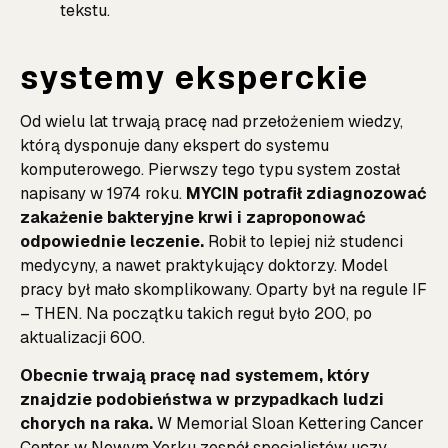
tekstu.
systemy eksperckie
Od wielu lat trwają pracę nad przełożeniem wiedzy,
którą dysponuje dany ekspert do systemu
komputerowego. Pierwszy tego typu system został
napisany w 1974 roku.
MYCIN potrafił zdiagnozować
zakażenie bakteryjne krwi i zaproponować
odpowiednie leczenie.
Robił to lepiej niż studenci
medycyny, a nawet praktykujący doktorzy. Model
pracy był mało skomplikowany. Oparty był na regule IF
– THEN. Na początku takich reguł było 200, po
aktualizacji 600.
Obecnie trwają pracę nad systemem, który
znajdzie podobieństwa w przypadkach ludzi
chorych na raka.
W Memorial Sloan Kettering Cancer
Center w Nowym Yorku zespół specjalistów uczy