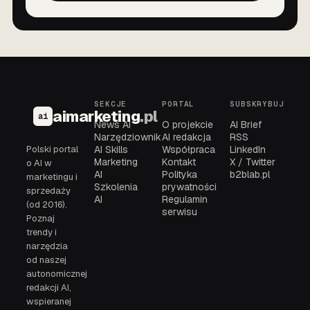
SEKCJE
PORTAL
SUBSKRYBUJ
aimarketing
.pl
ai
News AI
O projekcie
AI Brief
Narzędziownik
AI redakcja
RSS
Polski portal
AI Skills
Współpraca
LinkedIn
Marketing
Kontakt
X / Twitter
o AI w
AI
Polityka
b2blab.pl
marketingu i
Szkolenia
prywatności
sprzedaży
AI
Regulamin
(od 2016).
serwisu
Poznaj
trendy i
narzędzia
od naszej
autonomicznej
redakcji AI,
wspieranej