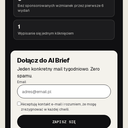
Bez sponsorowanych wzmianek przez pierwsze 6
wydań
1
Wypisanie się jednym kliknięciem
Dołącz do AI Brief
Jeden konkretny mail tygodniowo. Zero
spamu.
Email
Akceptuję kontakt e-mail i rozumiem, że mogę
Zgoda
zrezygnować w każdej chwili.
ZAPISZ SIĘ