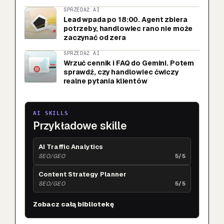
SPRZEDAŻ AI
Lead wpada po 18:00. Agent zbiera
potrzeby, handlowiec rano nie może
zaczynać od zera
SPRZEDAŻ AI
Wrzuć cennik i FAQ do Gemini. Potem
sprawdź, czy handlowiec ćwiczy
realne pytania klientów
AI SKILLS
Przykładowe skille
AI Traffic Analytics
SEO/GEO
5/5
Content Strategy Planner
SEO/GEO
5/5
Zobacz całą bibliotekę