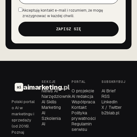
Akceptuję kontakt e-mail i rozumiem, że mogę
Zgoda
zrezygnować w każdej chwili.
ZAPISZ SIĘ
SEKCJE
PORTAL
SUBSKRYBUJ
aimarketing
.pl
ai
News AI
O projekcie
AI Brief
Narzędziownik
AI redakcja
RSS
Polski portal
AI Skills
Współpraca
LinkedIn
Marketing
Kontakt
X / Twitter
o AI w
AI
Polityka
b2blab.pl
marketingu i
Szkolenia
prywatności
sprzedaży
AI
Regulamin
(od 2016).
serwisu
Poznaj