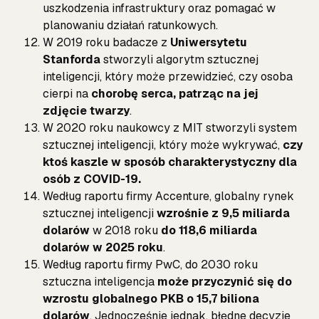
uszkodzenia infrastruktury oraz pomagać w
planowaniu działań ratunkowych.
W 2019 roku badacze z
Uniwersytetu
Stanforda
stworzyli algorytm sztucznej
inteligencji, który może przewidzieć, czy osoba
cierpi na
chorobę serca, patrząc na jej
zdjęcie twarzy
.
W 2020 roku naukowcy z MIT stworzyli system
sztucznej inteligencji, który może wykrywać,
czy
ktoś kaszle w sposób charakterystyczny dla
osób z COVID-19.
Według raportu firmy Accenture, globalny rynek
sztucznej inteligencji
wzrośnie z 9,5 miliarda
dolarów
w 2018 roku
do 118,6 miliarda
dolarów w 2025 roku
.
Według raportu firmy PwC, do 2030 roku
sztuczna inteligencja
może przyczynić się do
wzrostu globalnego PKB o 15,7 biliona
dolarów
. Jednocześnie jednak, błędne decyzje