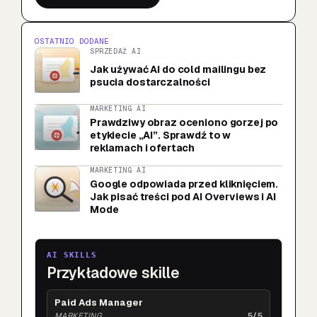
OSTATNIO DODANE
SPRZEDAŻ AI
Jak używać AI do cold mailingu bez
psucia dostarczalności
MARKETING AI
Prawdziwy obraz oceniono gorzej po
etykiecie „AI”. Sprawdź to w
reklamach i ofertach
MARKETING AI
Google odpowiada przed kliknięciem.
Jak pisać treści pod AI Overviews i AI
Mode
AI SKILLS
Przykładowe skille
Paid Ads Manager
MARKETING
5/5