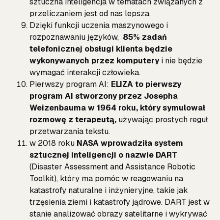
sztuczna inteligencja w tematach związanych z
przeliczaniem jest od nas lepsza.
Dzięki funkcji uczenia maszynowego i
rozpoznawaniu języków,
85% zadań
telefonicznej obsługi klienta będzie
wykonywanych przez komputery
i nie będzie
wymagać interakcji człowieka.
Pierwszy program AI:
ELIZA to pierwszy
program AI stworzony przez Josepha
Weizenbauma w 1964 roku, który symulował
rozmowę z terapeutą,
używając prostych reguł
przetwarzania tekstu.
w 2018 roku
NASA wprowadziła system
sztucznej inteligencji o nazwie DART
(Disaster Assessment and Assistance Robotic
Toolkit), który ma pomóc w reagowaniu na
katastrofy naturalne i inżynieryjne, takie jak
trzęsienia ziemi i katastrofy jądrowe. DART jest w
stanie analizować obrazy satelitarne i wykrywać