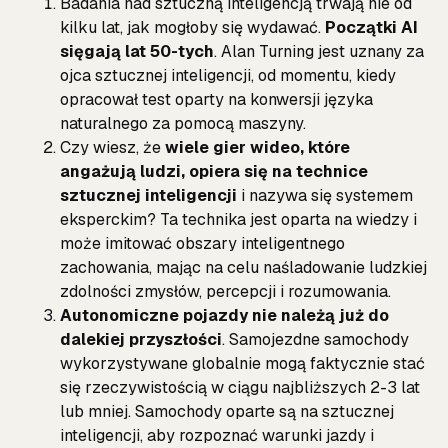
Badania nad sztuczną inteligencją trwają nie od
kilku lat, jak mogłoby się wydawać.
Początki AI
sięgają lat 50-tych
. Alan Turning jest uznany za
ojca sztucznej inteligencji, od momentu, kiedy
opracował test oparty na konwersji języka
naturalnego za pomocą maszyny.
Czy wiesz, że
wiele gier wideo, które
angażują ludzi, opiera się na technice
sztucznej inteligencji
i nazywa się systemem
eksperckim? Ta technika jest oparta na wiedzy i
może imitować obszary inteligentnego
zachowania, mając na celu naśladowanie ludzkiej
zdolności zmysłów, percepcji i rozumowania.
Autonomiczne pojazdy nie należą już do
dalekiej przyszłości
. Samojezdne samochody
wykorzystywane globalnie mogą faktycznie stać
się rzeczywistością w ciągu najbliższych 2-3 lat
lub mniej. Samochody oparte są na sztucznej
inteligencji, aby rozpoznać warunki jazdy i