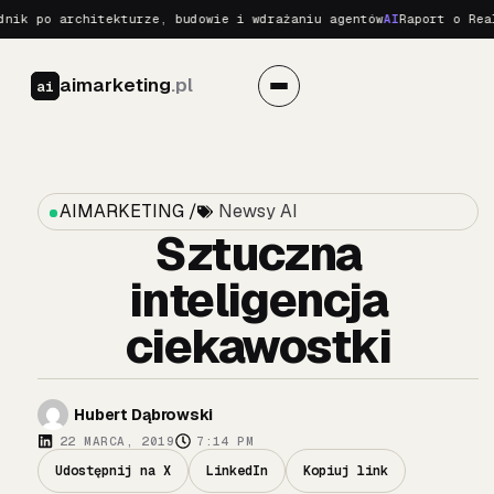
 po architekturze, budowie i wdrażaniu agentów
AI
Raport o Realnyc
aimarketing
.pl
ai
AIMARKETING /
Newsy AI
Sztuczna
inteligencja
ciekawostki
Hubert Dąbrowski
22 MARCA, 2019
7:14 PM
Udostępnij na X
LinkedIn
Kopiuj link