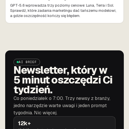
GPT-5.6 wprowadza trzy poziomy cenowe: Luna, Terra i Sol.
Sprawdź, które zadania marketingu dać tańszemu modelowi,
a gdzie oszczędność kończy się błędem.
AI BRIEF
Newsletter, który w
5 minut oszczędzi Ci
tydzień.
Co poniedziałek o 7:00. Trzy newsy z branży,
jedno narzędzie warte uwagi i jeden prompt
tygodnia. Nic więcej.
12k+