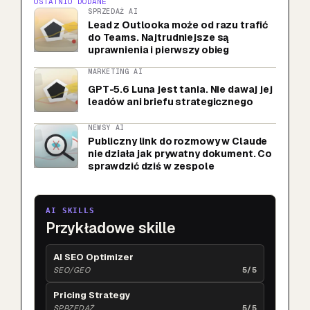
OSTATNIO DODANE
SPRZEDAŻ AI
Lead z Outlooka może od razu trafić
do Teams. Najtrudniejsze są
uprawnienia i pierwszy obieg
MARKETING AI
GPT-5.6 Luna jest tania. Nie dawaj jej
leadów ani briefu strategicznego
NEWSY AI
Publiczny link do rozmowy w Claude
nie działa jak prywatny dokument. Co
sprawdzić dziś w zespole
AI SKILLS
Przykładowe skille
AI SEO Optimizer
SEO/GEO
5/5
Pricing Strategy
SPRZEDAŻ
5/5