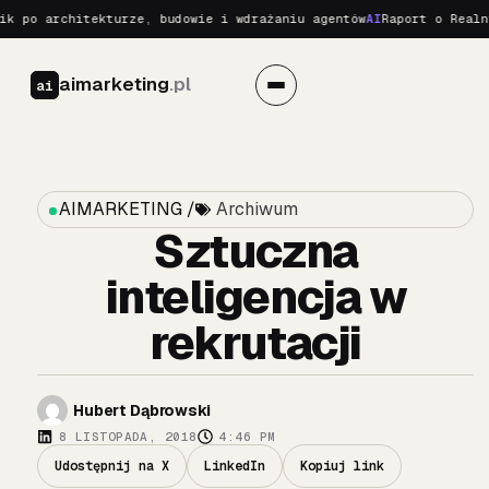
o architekturze, budowie i wdrażaniu agentów
AI
Raport o Realnych 
aimarketing
.pl
ai
AIMARKETING /
Archiwum
Sztuczna
inteligencja w
rekrutacji
Hubert Dąbrowski
8 LISTOPADA, 2018
4:46 PM
Udostępnij na X
LinkedIn
Kopiuj link