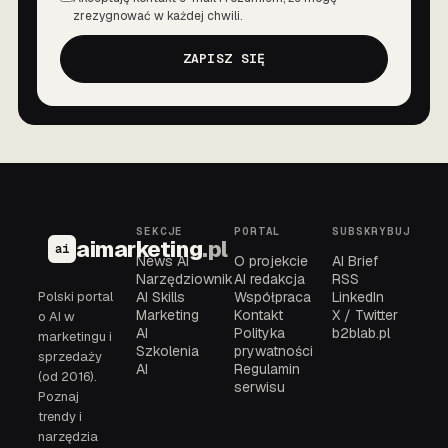
Zgoda
zrezygnować w każdej chwili.
ZAPISZ SIĘ
SEKCJE
PORTAL
SUBSKRYBUJ
aimarketing
.pl
ai
News AI
O projekcie
AI Brief
Narzędziownik
AI redakcja
RSS
Polski portal
AI Skills
Współpraca
LinkedIn
Marketing
Kontakt
X / Twitter
o AI w
AI
Polityka
b2blab.pl
marketingu i
Szkolenia
prywatności
sprzedaży
AI
Regulamin
(od 2016).
serwisu
Poznaj
trendy i
narzędzia