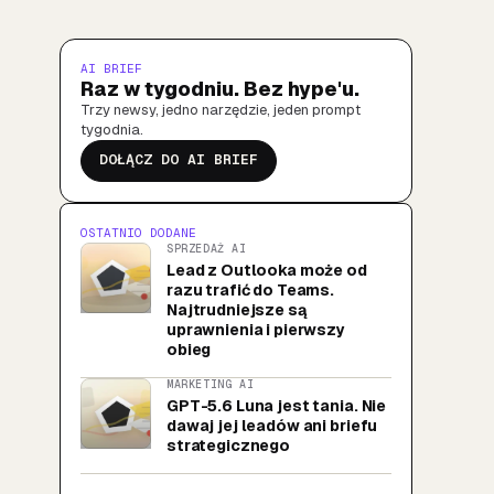
AI BRIEF
Raz w tygodniu. Bez hype'u.
Trzy newsy, jedno narzędzie, jeden prompt
tygodnia.
DOŁĄCZ DO AI BRIEF
OSTATNIO DODANE
SPRZEDAŻ AI
Lead z Outlooka może od
razu trafić do Teams.
Najtrudniejsze są
uprawnienia i pierwszy
obieg
MARKETING AI
GPT-5.6 Luna jest tania. Nie
dawaj jej leadów ani briefu
strategicznego