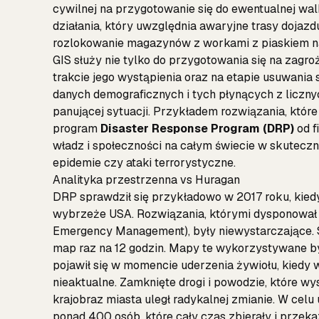
cywilnej na przygotowanie się do ewentualnej wa
działania, który uwzględnia awaryjne trasy dojazd
rozlokowanie magazynów z workami z piaskiem 
GIS służy nie tylko do przygotowania się na zagr
trakcie jego wystąpienia oraz na etapie usuwania
danych demograficznych i tych płynących z liczn
panującej sytuacji. Przykładem rozwiązania, które
program
Disaster Response Program (DRP)
od f
władz i społeczności na całym świecie w skuteczn
epidemie czy ataki terrorystyczne.
Analityka przestrzenna vs Huragan
DRP sprawdził się przykładowo w 2017 roku, kiedy
wybrzeże USA. Rozwiązania, którymi dysponował s
Emergency Management), były niewystarczające. 
map raz na 12 godzin. Mapy te wykorzystywane by
pojawił się w momencie uderzenia żywiołu, kiedy w
nieaktualne. Zamknięte drogi i powodzie, które wys
krajobraz miasta uległ radykalnej zmianie. W celu
ponad 400 osób, które cały czas zbierały i przeka