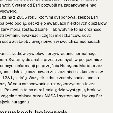
icznych. System od Esri pozwolił na zapanowanie nad
zysowego.
atrina z 2005 roku, którymi dysponował zespół Esri
zeba było podjąć decyzję o ewakuacji niektórych obszarów
zary mogą zostać zalane, i jak wpłynie to na drożność
wstrzymaniu ewakuacji części mieszkańców, gdyż
ele osób zostałoby uwięzionych w swoich samochodach
waniu skutków żywiołów i przywracaniu normalnego
mem. Systemy do analiz przestrzennych w połączeniu z
 cennych informacji po przejściu Huraganu Maria przez
raganu udało się oszacować zniszczenia i uszkodzenia w
d 38 tys. dróg. Wszystkie dane zostały naniesione na
uszy. W celu oszacowania strat wykorzystano także
u. Pozwoliło to na określenie, gdzie występują braki w
 zdjęcia zrobione przez NASA i system analityczny Esri,
ejściu huraganu.
warunkach bojowych