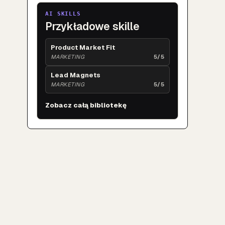
AI SKILLS
Przykładowe skille
Product Market Fit
MARKETING
5/5
Lead Magnets
MARKETING
5/5
Zobacz całą bibliotekę