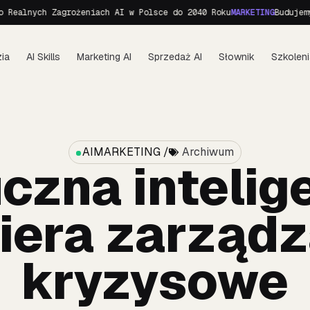
h Zagrożeniach AI w Polsce do 2040 Roku
MARKETING
Budujemy personę
ia
AI Skills
Marketing AI
Sprzedaż AI
Słownik
Szkoleni
AIMARKETING /
Archiwum
czna intelig
iera zarządz
kryzysowe