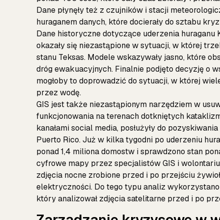
Dane płynęły też z czujników i stacji meteorolog
huraganem danych, które docierały do sztabu kry
Dane historyczne dotyczące uderzenia huraganu K
okazały się niezastąpione w sytuacji, w której tr
stanu Teksas. Modele wskazywały jasno, które obs
dróg ewakuacyjnych. Finalnie podjęto decyzję o 
mogłoby to doprowadzić do sytuacji, w której wi
przez wodę.
GIS jest także niezastąpionym narzędziem w usu
funkcjonowania na terenach dotkniętych katakliz
kanałami social media, posłużyły do pozyskiwania
Puerto Rico. Już w kilka tygodni po uderzeniu hu
ponad 1,4 miliona domostw i sprawdzono stan pona
cyfrowe mapy przez specjalistów GIS i wolontari
zdjęcia nocne zrobione przed i po przejściu żywioł
elektryczności. Do tego typu analiz wykorzystano
który analizował zdjęcia satelitarne przed i po prz
Zarządzanie kryzysowe w 