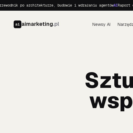
 po architekturze, budowie i wdrażaniu agentów
AI
Raport o Realnyc
aimarketing
.pl
Newsy AI
Narzędz
ai
Sztu
wsp