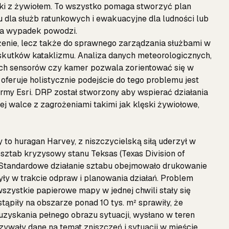
lki z żywiołem. To wszystko pomaga stworzyć plan
u dla służb ratunkowych i ewakuacyjne dla ludności lub
na wypadek powodzi.
ożenie, lecz także do sprawnego zarządzania służbami w
 skutków kataklizmu. Analiza danych meteorologicznych,
ych sensorów czy kamer pozwala zorientować się w
 oferuje holistycznie podejście do tego problemu jest
irmy Esri. DRP został stworzony aby wspierać działania
ej walce z zagrożeniami takimi jak klęski żywiołowe,
 to huragan Harvey, z niszczycielską siłą uderzył w
ztab kryzysowy stanu Teksas (Texas Division of
Standardowe działanie sztabu obejmowało drukowanie
ły w trakcie odpraw i planowania działań. Problem
szystkie papierowe mapy w jednej chwili stały się
tąpiły na obszarze ponad 10 tys. m² sprawiły, że
 uzyskania pełnego obrazu sytuacji, wysłano w teren
zywały dane na temat zniszczeń i sytuacji w mieście.