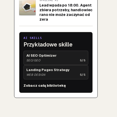
SPRZEDAŻ AI
Lead wpada po 18:00. Agent
zbiera potrzeby, handlowiec
rano nie może zaczynać od
zera
AI SKILLS
Przykładowe skille
AI SEO Optimizer
SEO/GEO
5/5
Landing Pages Strategy
WEB DESIGN
5/5
Zobacz całą bibliotekę