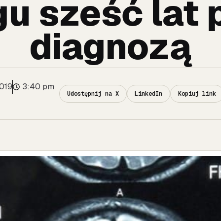
u sześć lat 
diagnozą
2019
3:40 pm
Udostępnij na X
LinkedIn
Kopiuj link