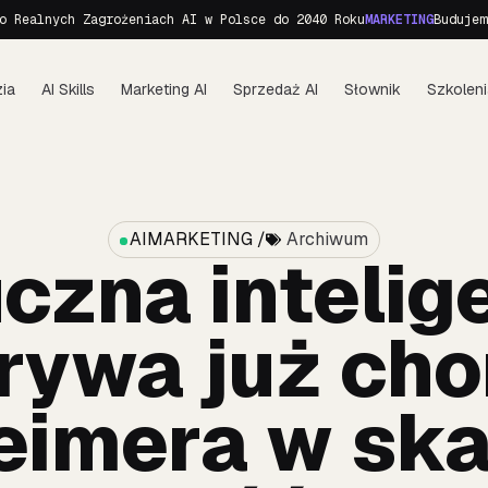
ych Zagrożeniach AI w Polsce do 2040 Roku
MARKETING
Budujemy perso
ia
AI Skills
Marketing AI
Sprzedaż AI
Słownik
Szkoleni
AIMARKETING /
Archiwum
czna intelig
rywa już cho
eimera w sk