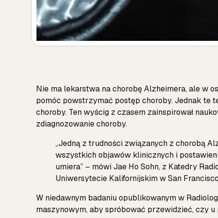
Nie ma lekarstwa na chorobę Alzheimera, ale w ost
pomóc powstrzymać postęp choroby. Jednak te t
choroby. Ten wyścig z czasem zainspirował nau
zdiagnozowanie choroby.
„Jedną z trudności związanych z chorobą Alz
wszystkich objawów klinicznych i postawieni
umiera” – mówi Jae Ho Sohn, z Katedry Radi
Uniwersytecie Kalifornijskim w San Francisco
W niedawnym badaniu opublikowanym w Radiology
maszynowym, aby spróbować przewidzieć, czy u pa