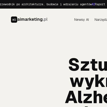
ik po architekturze, budowie i wdrażaniu agentów
AI
Raport o Realn
aimarketing
.pl
Newsy AI
Narzędz
ai
Sztu
wyk
Alzh