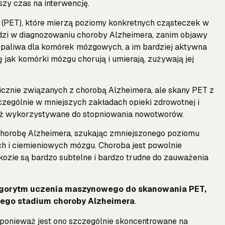
szy czas na interwencję.
 (PET), które mierzą poziomy konkretnych cząsteczek w
dzi w diagnozowaniu choroby Alzheimera, zanim objawy
 paliwa dla komórek mózgowych, a im bardziej aktywna
 jak komórki mózgu chorują i umierają, zużywają jej
icznie związanych z chorobą Alzheimera, ale skany PET z
czególnie w mniejszych zakładach opieki zdrowotnej i
ież wykorzystywane do stopniowania nowotworów.
chorobę Alzheimera, szukając zmniejszonego poziomu
h i ciemieniowych mózgu. Choroba jest powolnie
ozie są bardzo subtelne i bardzo trudne do zauważenia
lgorytm uczenia maszynowego do skanowania PET,
ego stadium choroby Alzheimera
.
, ponieważ jest ono szczególnie skoncentrowane na