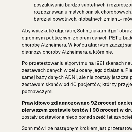
poszukiwaniu bardzo subtelnych i rozproszo
rozpoznawaniu małych ognisk chorobowych, 
bardziej powolnych, globalnych zmian „- mów
Aby wyszkolić algorytm, Sohn „nakarmił go” obra
ogromnym publicznym zbiorem danych PET z badań
chorobę Alzheimera. W końcu algorytm zaczął sa
diagnozy choroby Alzheimera, a które nie.
Po przetestowaniu algorytmu na 1921 skanach na
zestawach danych w celu oceny jego działania. Pie
samej bazy danych ADNI, ale nie zostały jeszcze
zestawem skanów od 40 pacjentów, którzy przyj
poznawczymi.
Prawidłowo zdiagnozowano 92 procent pacjent
pierwszym zestawie testów i 98 procent w d
zostały postawione nieco ponad sześć lat szybciej
Sohn mówi, że następnym krokiem jest przetestowa