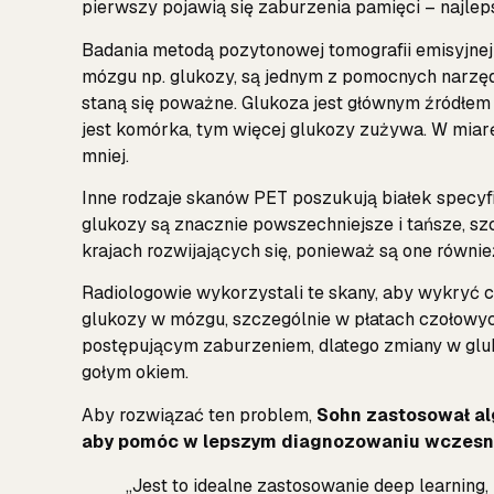
pierwszy pojawią się zaburzenia pamięci – najlep
Badania metodą pozytonowej tomografii emisyjnej
mózgu np. glukozy, są jednym z pomocnych narzę
staną się poważne. Glukoza jest głównym źródłem
jest komórka, tym więcej glukozy zużywa. W miarę
mniej.
Inne rodzaje skanów PET poszukują białek specyf
glukozy są znacznie powszechniejsze i tańsze, sz
krajach rozwijających się, ponieważ są one równ
Radiologowie wykorzystali te skany, aby wykryć 
glukozy w mózgu, szczególnie w płatach czołowyc
postępującym zaburzeniem, dlatego zmiany w gluk
gołym okiem.
Aby rozwiązać ten problem,
Sohn zastosował a
aby pomóc w lepszym diagnozowaniu wczesn
„Jest to idealne zastosowanie deep learning