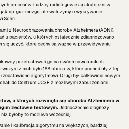
nych procesów. Ludzcy radiologowie są skuteczni w
jak np. guz mózgu, ale walczymy o wykrywanie
i Sohn.
zami z Neuroobrazowania choroby Alzheimera (ADNI),
 u pacjentów, u których ostatecznie zdiagnozowano
m się uczyć, które cechy są ważne w przewidywaniu
ukowcy przetestowali go na dwóch nowatorskich
rwszym z nich było 188 obrazów, które pochodziły z tej
 przedstawione algorytmowi. Drugi był całkowicie nowym
echali do Centrum UCSF z możliwymi zaburzeniami
ów, u których rozwinęła się choroba Alzheimera w
rugim zestawie testowym.
Jednocześnie diagnozy
 niż byłoby to możliwe wcześniej.
nie i kalibracja algorytmu na większych, bardziej