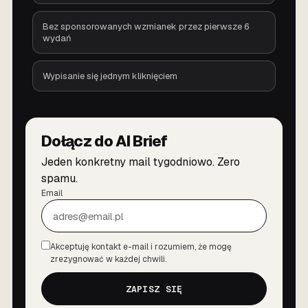
Bez sponsorowanych wzmianek przez pierwsze 6
wydań
Wypisanie się jednym kliknięciem
Dołącz do AI Brief
Jeden konkretny mail tygodniowo. Zero
spamu.
Email
Akceptuję kontakt e-mail i rozumiem, że mogę
Zgoda
zrezygnować w każdej chwili.
ZAPISZ SIĘ