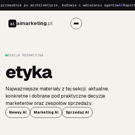
rzewodnik po architekturze, budowie i wdrażaniu agentów
AI
Raport 
aimarketing
.pl
ai
SEKCJA REDAKCYJNA
etyka
Najważniejsze materiały z tej sekcji: aktualne,
konkretne i dobrane pod praktyczne decyzje
marketerów oraz zespołów sprzedaży.
Newsy AI
Marketing AI
Sprzedaż AI