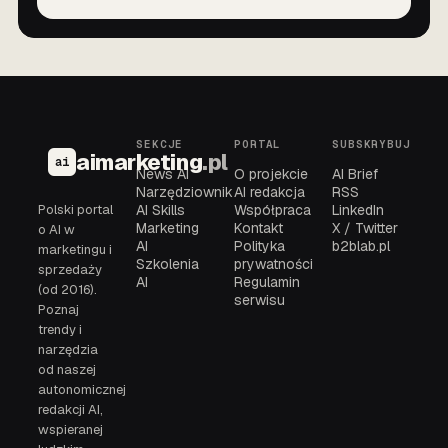
SEKCJE
PORTAL
SUBSKRYBUJ
aimarketing
.pl
ai
News AI
O projekcie
AI Brief
Narzędziownik
AI redakcja
RSS
Polski portal
AI Skills
Współpraca
LinkedIn
Marketing
Kontakt
X / Twitter
o AI w
AI
Polityka
b2blab.pl
marketingu i
Szkolenia
prywatności
sprzedaży
AI
Regulamin
(od 2016).
serwisu
Poznaj
trendy i
narzędzia
od naszej
autonomicznej
redakcji AI,
wspieranej