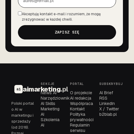
Akceptuję kontakt e-mail i rozumiem, że mogę
Zgoda
zrezygnować w każdej chwili.
ZAPISZ SIĘ
SEKCJE
PORTAL
SUBSKRYBUJ
aimarketing
.pl
ai
News AI
O projekcie
AI Brief
Narzędziownik
AI redakcja
RSS
Polski portal
AI Skills
Współpraca
LinkedIn
Marketing
Kontakt
X / Twitter
o AI w
AI
Polityka
b2blab.pl
marketingu i
Szkolenia
prywatności
sprzedaży
AI
Regulamin
(od 2016).
serwisu
Poznaj