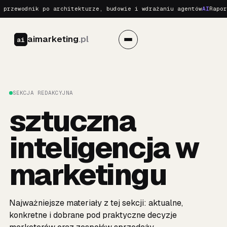
przewodnik po architekturze, budowie i wdrażaniu agentów
AI
Raport
aimarketing
.pl
ai
SEKCJA REDAKCYJNA
sztuczna
inteligencja w
marketingu
Najważniejsze materiały z tej sekcji: aktualne,
konkretne i dobrane pod praktyczne decyzje