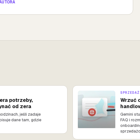
AUTORA
SPRZEDAŻ
era potrzeby,
Wrzuć c
ynać od zera
handlow
odzinach, jeśli zadaje
Gemini st
pisuje dane tam, gdzie
FAQ i rozm
onboarding
sprzedaż