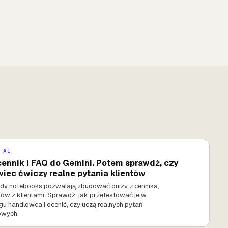
 AI
ennik i FAQ do Gemini. Potem sprawdź, czy
iec ćwiczy realne pytania klientów
udy notebooks pozwalają zbudować quizy z cennika,
ów z klientami. Sprawdź, jak przetestować je w
u handlowca i ocenić, czy uczą realnych pytań
owych.