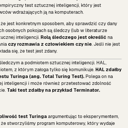
empiryczny test sztucznej inteligencji, który jest
ców wdrażających ją na komputerach.
, że jest konkretnym sposobem, aby sprawdzić czy dany
ech osobnych pokojach są śledczy (lub w literaturze
ucznej inteligencji.
Rolą śledczego jest określić
na
ania
czy rozmawia z człowiekiem czy nie
. Jeśli nie jest
ada się, że test jest zdany.
ledczym a podmiotem sztucznej inteligencji. HAL,
miotem, z którym załoga tylko się komunikuje.
HAL zdałby
stu Turinga (ang. Total Turing Test).
Polega on na
j inteligencji i może również przetestować zdolność
ie.
Taki test zdałby na przykład Terminator.
pliwość test Turinga
argumentując to eksperymentem,
, że stworzyliśmy program komputerowy, który wydaje