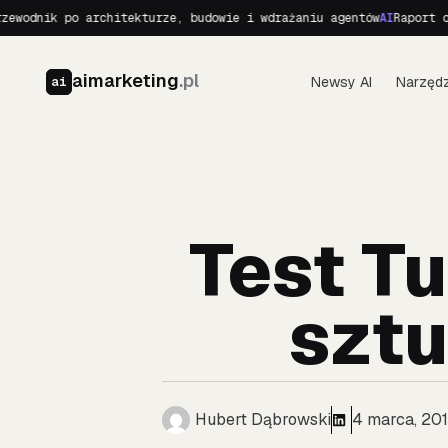
ik po architekturze, budowie i wdrażaniu agentów
AI
Raport o Realn
aimarketing
.pl
Newsy AI
Narzędz
ai
Test Tu
sztu
Hubert Dąbrowski
4 marca, 20