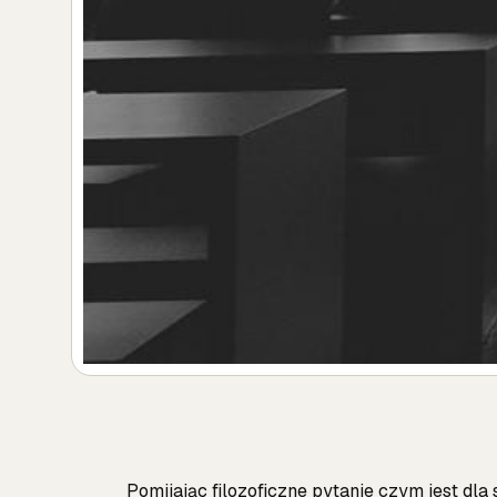
Pomijając filozoficzne pytanie czym jest dl