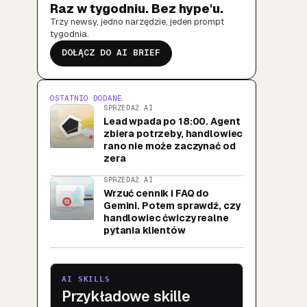
Raz w tygodniu. Bez hype'u.
Trzy newsy, jedno narzędzie, jeden prompt
tygodnia.
DOŁĄCZ DO AI BRIEF
OSTATNIO DODANE
SPRZEDAŻ AI
Lead wpada po 18:00. Agent
zbiera potrzeby, handlowiec
rano nie może zaczynać od
zera
SPRZEDAŻ AI
Wrzuć cennik i FAQ do
Gemini. Potem sprawdź, czy
handlowiec ćwiczy realne
pytania klientów
AI SKILLS
Przykładowe skille