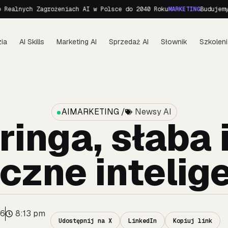
ych Zagrożeniach AI w Polsce do 2040 Roku
MARKETING
Budujemy perso
ia
AI Skills
Marketing AI
Sprzedaż AI
Słownik
Szkoleni
AIMARKETING /
Newsy AI
ringa, słaba
czne intelig
16
8:13 pm
Udostępnij na X
LinkedIn
Kopiuj link