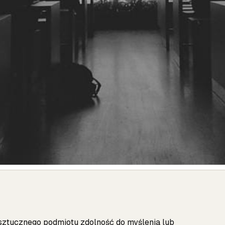
a sztucznego podmiotu zdolność do myślenia lub