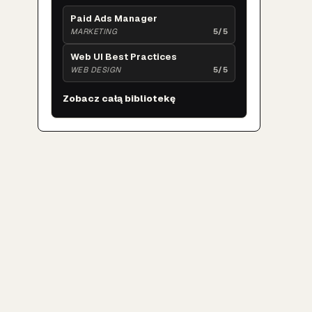
Paid Ads Manager
MARKETING
5/5
Web UI Best Practices
WEB DESIGN
5/5
Zobacz całą bibliotekę