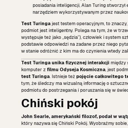
posiadania inteligencji, Alan Turing stworzył 
narzędziem wykorzystywanym przez naukow
Test Turinga
jest testem operacyjnym, to znaczy
podmiot jest inteligentny. Polega na tym, że w trz
występuje też jako „sędzia”), człowiek i system szt
podstawie odpowiedzi na zadane przez niego pyt
w stanie odróżnić z kim ma do czynienia wtedy zakł
Test Turinga unika fizycznej interakcji
między ś
komputer z
filmu Odyseja Kosmiczna
, jest pod
test Turinga
. Istnieje też
pojęcie całkowitego te
tym, że śledczy ma wizualną informację o sztuczne
podmiotu do postrzegania i poruszania się w świec
Chiński pokój
John Searle, amerykański filozof, podał w wąt
który nazywa się Chiński Pokój. Wyobraźmy sobie