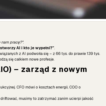
e nam pracę?”
.
tworzy AI i kto je wypełni?”
.
iązanych z AI podwoiła się – z 66 tys. do prawie 139 tys.
rodzą się całkiem nowe profesje.
CAIO) – zarząd z nowym
ukcyjnej. CFO mówi o kosztach energii, COO o
driftować, musimy to zatrzymać zanim ucierpi jakość