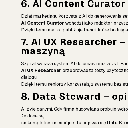
6. AI Content Curator
Dział marketingu korzysta z AI do generowania set
AI Content Curator
wchodzi jako redaktor przyszło
Dzięki temu marka publikuje treści, które budują 
7. AI UX Researcher 
maszyną
Szpital wdraża system AI do umawiania wizyt. Pacje
AI UX Researcher
przeprowadza testy użytecznośc
dialogu.
Dzięki temu seniorzy korzystają z systemu bez str
8. Data Steward – op
AI żyje danymi. Gdy firma budowlana próbuje wdro
że dane są
niekompletne i niespójne. Tu pojawia się
Data St