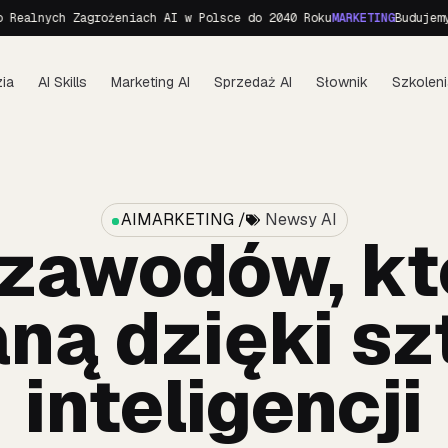
ych Zagrożeniach AI w Polsce do 2040 Roku
MARKETING
Budujemy perso
ia
AI Skills
Marketing AI
Sprzedaż AI
Słownik
Szkoleni
AIMARKETING /
Newsy AI
 zawodów, kt
ną dzięki sz
inteligencji