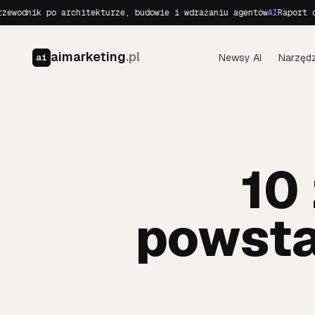
ik po architekturze, budowie i wdrażaniu agentów
AI
Raport o Realn
aimarketing
.pl
Newsy AI
Narzędz
ai
10
powsta