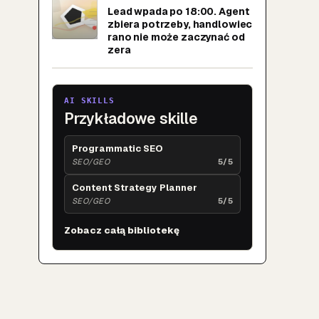
Lead wpada po 18:00. Agent
zbiera potrzeby, handlowiec
rano nie może zaczynać od
zera
AI SKILLS
Przykładowe skille
Programmatic SEO
SEO/GEO
5/5
Content Strategy Planner
SEO/GEO
5/5
Zobacz całą bibliotekę