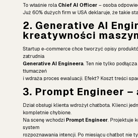
To właśnie rola
Chief AI Officer
– osoba odpowiedz
Już 60% dużych firm w USA deklaruje, że takie sta
2. Generative AI Engi
kreatywności maszy
Startup e-commerce chce tworzyć opisy produktów
zatrudnia
Generative AI Engineera
. Ten nie tylko podłącza
tłumaczeń
i wdraża proces ewaluacji. Efekt? Koszt treści spa
3. Prompt Engineer –
Dział obsługi klienta wdrożył chatbota. Klienci je
kompletnie chybione.
Na scenę wchodzi
Prompt Engineer
. Projektuje
system
rozpoznawania intencji. Po miesiącu chatbot nie ty