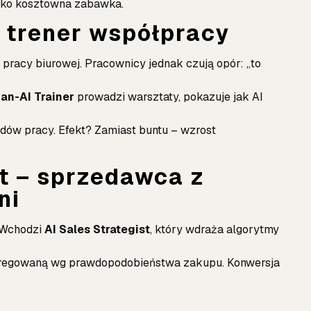
ylko kosztowna zabawka.
– trener współpracy
pracy biurowej. Pracownicy jednak czują opór: „to
an-AI Trainer
prowadzi warsztaty, pokazuje jak AI
dów pracy. Efekt? Zamiast buntu – wzrost
st – sprzedawca z
ni
. Wchodzi
AI Sales Strategist
, który wdraża algorytmy
gregowaną wg prawdopodobieństwa zakupu. Konwersja