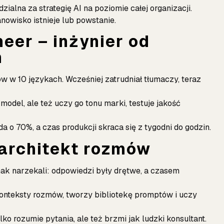
ialna za strategię AI na poziomie całej organizacji.
nowisko istnieje lub powstanie.
neer – inżynier od
n
 w 10 językach. Wcześniej zatrudniał tłumaczy, teraz
 model, ale też uczy go tonu marki, testuje jakość
da o 70%, a czas produkcji skraca się z tygodni do godzin.
 architekt rozmów
dnak narzekali: odpowiedzi były drętwe, a czasem
 konteksty rozmów, tworzy bibliotekę promptów i uczy
lko rozumie pytania, ale też brzmi jak ludzki konsultant.