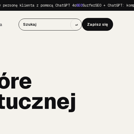
nę klienta z pomocą ChatGPT 4o
SEO
SurferSEO + ChatGPT: kompletny 
a
↵
Zapisz się
óre
tucznej