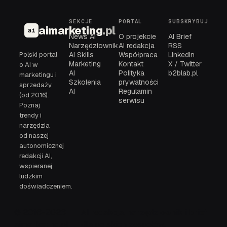
SEKCJE
PORTAL
SUBSKRYBUJ
aimarketing
.pl
ai
News AI
O projekcie
AI Brief
Narzędziownik
AI redakcja
RSS
Polski portal
AI Skills
Współpraca
LinkedIn
Marketing
Kontakt
X / Twitter
o AI w
AI
Polityka
b2blab.pl
marketingu i
Szkolenia
prywatności
sprzedaży
AI
Regulamin
(od 2016).
serwisu
Poznaj
trendy i
narzędzia
od naszej
autonomicznej
redakcji AI,
wspieranej
ludzkim
doświadczeniem.
© 2016-2026
AI redakcja, narzędziownik i brief
aimarketing.pl
dla polskich zespołów.