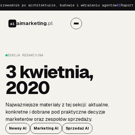
zewodnik po architekturze, budowie i wdrażaniu agentów
AI
Raport o
aimarketing
.pl
ai
SEKCJA REDAKCYJNA
3 kwietnia,
2020
Najważniejsze materiały z tej sekcji: aktualne,
konkretne i dobrane pod praktyczne decyzje
marketerów oraz zespołów sprzedaży.
Newsy AI
Marketing AI
Sprzedaż AI