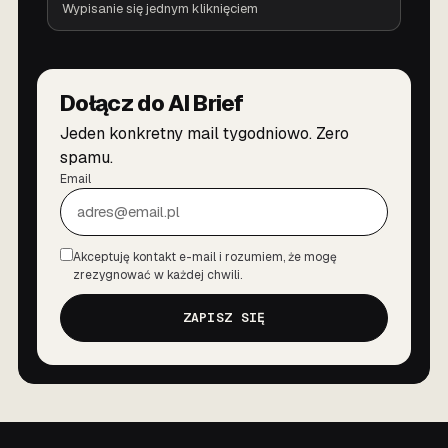
Wypisanie się jednym kliknięciem
Dołącz do AI Brief
Jeden konkretny mail tygodniowo. Zero
spamu.
Email
Akceptuję kontakt e-mail i rozumiem, że mogę
Zgoda
zrezygnować w każdej chwili.
ZAPISZ SIĘ