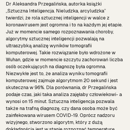
Dr Aleksandra Przegalińska, autorka książki
„Sztuczna Inteligencja. Nieludzka, arcyludzka”
twierdzi, że rola sztucznej inteligencji w walce z
koronawirusem jest ogromna i to na każdym jej etapie.
Już w momencie samego rozpoznawania choroby,
algorytmy sztucznej inteligencji pozwalają na
ultraszybką analizę wyników tomografii
komputerowej. Takie rozwiązanie było wdrożone w
Wuhan, gdzie w momencie szczytu zachorowań liczba
osób oczekujących na diagnozę była ogromna.
Niezwykłe jest to, że analiza wyniku tomografii
komputerowej zajmuje algorytmom 20 sekund i jest
skuteczna w 96%. Dla porównania, dr Przegalińska
podaje czas, jaki taka analiza zajęłaby człowiekowi- a
wynosi on 15 minut. Sztuczna inteligencja pozwala
także na trafną diagnozę, czy dana osoba może być
zainfekowana wirusem COVID-19. Oprócz nadzoru
wizyjnego, stworzono algorytm, który z dużą
dokładnością jest w stanie rozpoznać temperaturę