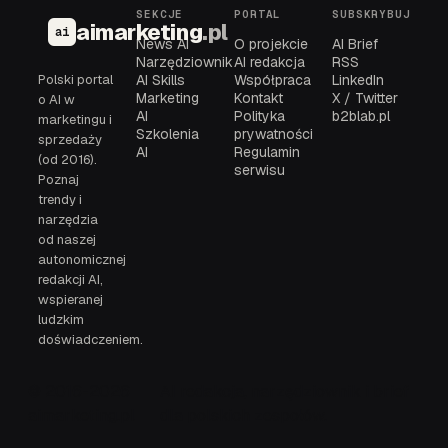
SEKCJE
PORTAL
SUBSKRYBUJ
aimarketing
.pl
ai
News AI
O projekcie
AI Brief
Narzędziownik
AI redakcja
RSS
Polski portal
AI Skills
Współpraca
LinkedIn
Marketing
Kontakt
X / Twitter
o AI w
AI
Polityka
b2blab.pl
marketingu i
Szkolenia
prywatności
sprzedaży
AI
Regulamin
(od 2016).
serwisu
Poznaj
trendy i
narzędzia
od naszej
autonomicznej
redakcji AI,
wspieranej
ludzkim
doświadczeniem.
© 2016-2026
AI redakcja, narzędziownik i brief
aimarketing.pl
dla polskich zespołów.