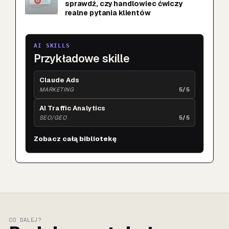
sprawdź, czy handlowiec ćwiczy
realne pytania klientów
AI SKILLS
Przykładowe skille
Claude Ads
MARKETING
5/5
AI Traffic Analytics
SEO/GEO
5/5
Zobacz całą bibliotekę
CO DALEJ?