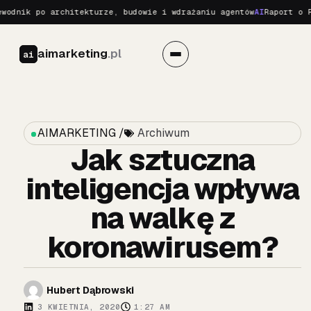
dnik po architekturze, budowie i wdrażaniu agentów
AI
Raport o Rea
aimarketing
.pl
ai
AIMARKETING /
Archiwum
Jak sztuczna
inteligencja wpływa
na walkę z
koronawirusem?
Hubert Dąbrowski
3 KWIETNIA, 2020
1:27 AM