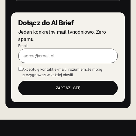
Dołącz do AI Brief
Jeden konkretny mail tygodniowo. Zero
spamu.
Email
Akceptuję kontakt e-mail i rozumiem, że mogę
Zgoda
zrezygnować w każdej chwili.
ZAPISZ SIĘ