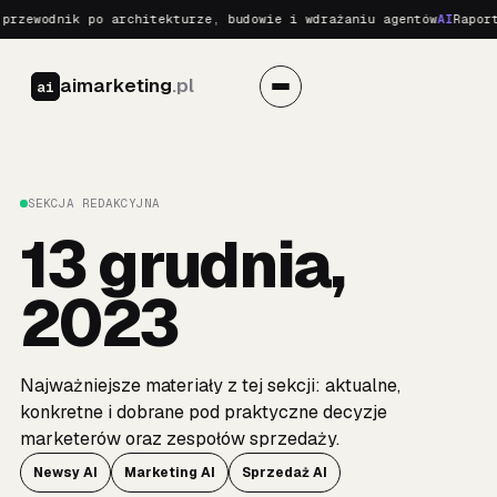
rzewodnik po architekturze, budowie i wdrażaniu agentów
AI
Raport 
aimarketing
.pl
ai
SEKCJA REDAKCYJNA
13 grudnia,
2023
Najważniejsze materiały z tej sekcji: aktualne,
konkretne i dobrane pod praktyczne decyzje
marketerów oraz zespołów sprzedaży.
Newsy AI
Marketing AI
Sprzedaż AI