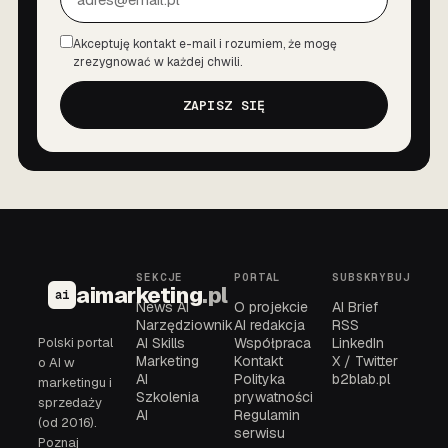
Akceptuję kontakt e-mail i rozumiem, że mogę
Zgoda
zrezygnować w każdej chwili.
ZAPISZ SIĘ
SEKCJE
PORTAL
SUBSKRYBUJ
aimarketing
.pl
ai
News AI
O projekcie
AI Brief
Narzędziownik
AI redakcja
RSS
Polski portal
AI Skills
Współpraca
LinkedIn
Marketing
Kontakt
X / Twitter
o AI w
AI
Polityka
b2blab.pl
marketingu i
Szkolenia
prywatności
sprzedaży
AI
Regulamin
(od 2016).
serwisu
Poznaj