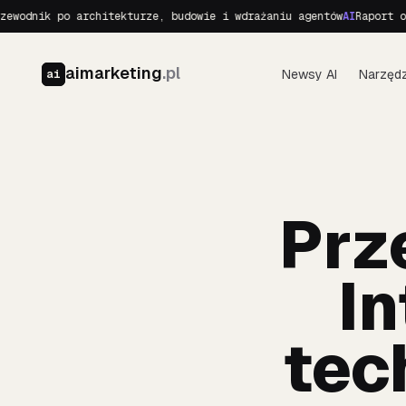
 po architekturze, budowie i wdrażaniu agentów
AI
Raport o Realnyc
aimarketing
.pl
Newsy AI
Narzędz
ai
Prz
In
tec