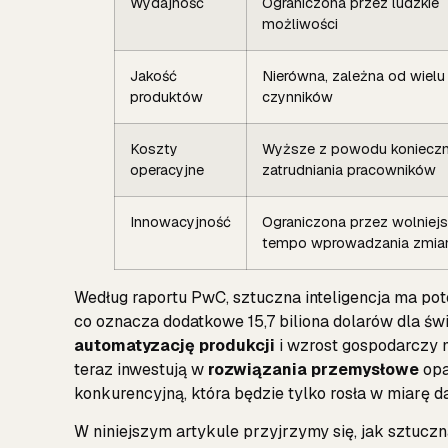
Wydajność
Ograniczona przez ludzkie
możliwości
Jakość
Nierówna, zależna od wielu
produktów
czynników
Koszty
Wyższe z powodu konieczn
operacyjne
zatrudniania pracowników
Innowacyjność
Ograniczona przez wolniej
tempo wprowadzania zmia
Według raportu PwC, sztuczna inteligencja ma po
co oznacza dodatkowe 15,7 biliona dolarów dla świ
automatyzację produkcji
i wzrost gospodarczy m
teraz inwestują w
rozwiązania przemysłowe
opa
konkurencyjną, która będzie tylko rosła w miarę d
W niniejszym artykule przyjrzymy się, jak sztuczna