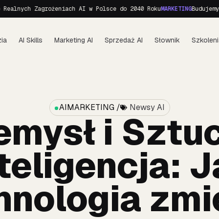
h Zagrożeniach AI w Polsce do 2040 Roku
MARKETING
Budujemy personę
ia
AI Skills
Marketing AI
Sprzedaż AI
Słownik
Szkoleni
AIMARKETING /
Newsy AI
emysł i Sztu
teligencja: 
hnologia zmi