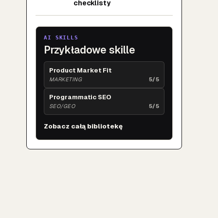
checklisty
AI SKILLS
Przykładowe skille
Product Market Fit
MARKETING
5/5
Programmatic SEO
SEO/GEO
5/5
Zobacz całą bibliotekę