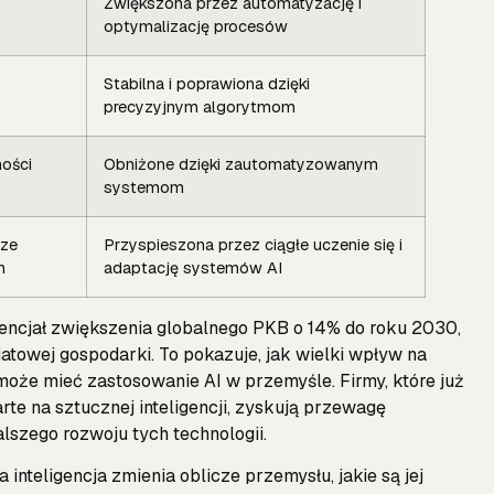
Zwiększona przez automatyzację i
optymalizację procesów
Stabilna i poprawiona dzięki
precyzyjnym algorytmom
ości
Obniżone dzięki zautomatyzowanym
systemom
sze
Przyspieszona przez ciągłe uczenie się i
n
adaptację systemów AI
tencjał zwiększenia globalnego PKB o 14% do roku 2030,
atowej gospodarki. To pokazuje, jak wielki wpływ na
oże mieć zastosowanie AI w przemyśle. Firmy, które już
rte na sztucznej inteligencji, zyskują przewagę
alszego rozwoju tych technologii.
 inteligencja zmienia oblicze przemysłu, jakie są jej