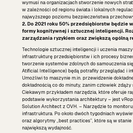
wymusi na organizacjach stworzenie nowych strate
w zależności od regionu świata i lokalnych regulac
najwyższego poziomu bezpieczeństwa przechowyw
2. Do 2021 roku 50% przedsiębiorstw będzie 
formy kognitywnej i sztucznej inteligencji. 
zarządzania ryzykiem oraz zwiększą ogólną r
Technologie sztucznej inteligencji i uczenia mas
infrastrukturę przedsiębiorstw i ich procesy biz
tworzenie systemów zdolnych do samouczenia się,
Atificial Intelligence) będą potrafiły przeglądać i i
Umożliwi to maszynie m.in. przewidzenie dokładn
dokładnością co do minuty, zanim człowiek zdąży s
Ciekawym przykładem narzędzia, które oferuje ra
podstawie wykorzystania architektury – jest vRo
Solution Architect z OVH. – Narzędzie to monitoru
infrastruktura. Po około dwóch tygodniach wyświ
oraz algorytmy „best practices”, które są w stani
największą wydajność.