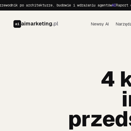
ik po architekturze, budowie i wdrażaniu agentów
AI
Raport o Realn
aimarketing
.pl
Newsy AI
Narzędz
ai
4 
przed