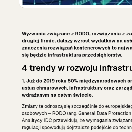
Wyzwania związane z RODO, rozwiązania z zakr
drugiej firmie, dalszy wzrost wydatków na usłu
znaczenia rozwiązań kontenerowych to najważn
się będzie infrastruktura przedsiębiorstw.
4 trendy w rozwoju infrastr
1. Już do 2019 roku 50% międzynarodowych or
usług chmurowych, infrastruktury oraz zarzą
wdrażanym na całym świecie.
Zmiany te odnoszą się szczególnie do europejski
osobowych – RODO (ang. General Data Protection R
Analitycy IDC przewidują, że wymagania związan
regulacji spowodują dojrzalsze podejście do tec