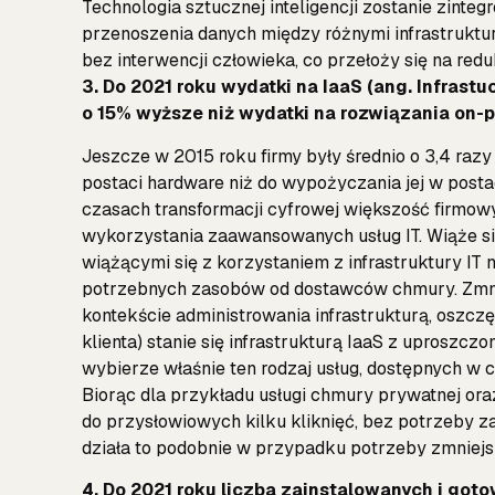
Technologia sztucznej inteligencji zostanie zinte
przenoszenia danych między różnymi infrastruktu
bez interwencji człowieka, co przełoży się na red
3. Do 2021 roku wydatki na IaaS (ang. Infrastu
o 15% wyższe niż wydatki na rozwiązania on-pr
Jeszcze w 2015 roku firmy były średnio o 3,4 razy
postaci hardware niż do wypożyczania jej w posta
czasach transformacji cyfrowej większość firm
wykorzystania zaawansowanych usług IT. Wiąże si
wiążącymi się z korzystaniem z infrastruktury IT
potrzebnych zasobów od dostawców chmury. Zmni
kontekście administrowania infrastrukturą, oszczę
klienta) stanie się infrastrukturą IaaS z uprosz
wybierze właśnie ten rodzaj usług, dostępnych w 
Biorąc dla przykładu usługi chmury prywatnej ora
do przysłowiowych kilku kliknięć, bez potrzeby z
działa to podobnie w przypadku potrzeby zmniejs
4. Do 2021 roku liczba zainstalowanych i go