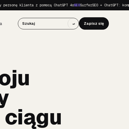
nę klienta z pomocą ChatGPT 4o
SEO
SurferSEO + ChatGPT: kompletny 
a
↵
Zapisz się
oju
y
 ciągu