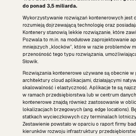
do ponad 3,5 miliarda.
Wykorzystywanie rozwiązań kontenerowych jest dzi
rozumieją dojrzewającą technologię oraz posiad
Kontenery stanowią lekkie rozwiązanie, które za
Pozwala to m.in. na modułowe zaprojektowanie ap
mniejszych „klocków”, które w razie problemów 
przenośność tego typu rozwiązania, umożliwiając
Słowik.
Rozwiązania kontenerowe używane są obecnie w p
architektury cloud aplikacjami, działającymi naty
skalowalność i elastyczność. Aplikacje te są naj
w ramach przedsiębiorstwa lub w centrum danych
kontenerowe znajdą również zastosowanie w oblicz
lokalizacjach brzegowych (ang. edge locations). B
statkach wycieczkowych czy terminalach lotniczy
Zestawienie powstało w oparciu o raport firmy b
kierunków rozwoju infrastruktury przedsiębiorstw