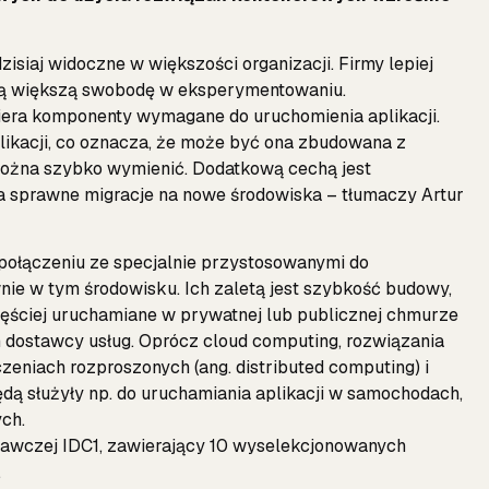
siaj widoczne w większości organizacji. Firmy lepiej
ają większą swobodę w eksperymentowaniu.
wiera komponenty wymagane do uruchomienia aplikacji.
likacji, co oznacza, że może być ona zbudowana z
można szybko wymienić. Dodatkową cechą jest
a sprawne migracje na nowe środowiska – tłumaczy Artur
ołączeniu ze specjalnie przystosowanymi do
wnie w tym środowisku. Ich zaletą jest szybkość budowy,
częściej uruchamiane w prywatnej lub publicznej chmurze
 dostawcy usług. Oprócz cloud computing, rozwiązania
eniach rozproszonych (ang. distributed computing) i
ędą służyły np. do uruchamiania aplikacji w samochodach,
ch.
adawczej IDC1, zawierający 10 wyselekcjonowanych
.