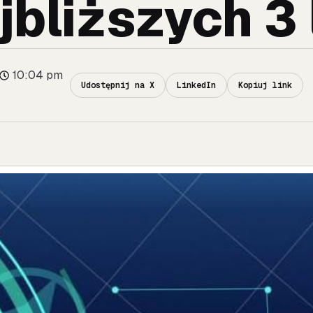
jbliższych 3 
10:04 pm
Udostępnij na X
LinkedIn
Kopiuj link