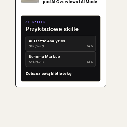
pod AI Overviews i AI Mode
AI SKILLS
Przykładowe skille
AI Traffic Analytics
SEO/GEO
5/5
Schema Markup
SEO/GEO
5/5
Zobacz całą bibliotekę