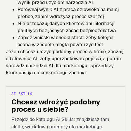
wynik przed uzyciem narzedzia AI.
Porownaj wynik AI z praca czlowieka na malej
probce, zanim wdrozysz proces szerzej.
Nie przekazuj danych klientow ani informacji
poufnych bez jasnych zasad bezpieczenstwa.
Zapisz wnioski w checklistach, zeby kolejna
osoba w zespole mogla powtorzyc test.
Jezeli chcesz ulozyc podobny proces w firmie, zacznij
od
slownika AI
, zeby uporzadkowac pojecia, a potem
sprawdz
narzedzia AI dla marketingu i sprzedazy
,
ktore pasuja do konkretnego zadania.
AI SKILLS
Chcesz wdrożyć podobny
proces u siebie?
Przejdź do katalogu AI Skills: znajdziesz tam
skille, workflow i prompty dla marketingu,