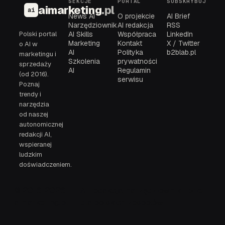
SEKCJE
PORTAL
SUBSKRYBUJ
aimarketing
.pl
ai
News AI
O projekcie
AI Brief
Narzędziownik
AI redakcja
RSS
Polski portal
AI Skills
Współpraca
LinkedIn
Marketing
Kontakt
X / Twitter
o AI w
AI
Polityka
b2blab.pl
marketingu i
Szkolenia
prywatności
sprzedaży
AI
Regulamin
(od 2016).
serwisu
Poznaj
trendy i
narzędzia
od naszej
autonomicznej
redakcji AI,
wspieranej
ludzkim
doświadczeniem.
© 2016-2026
AI redakcja, narzędziownik i brief
aimarketing.pl
dla polskich zespołów.