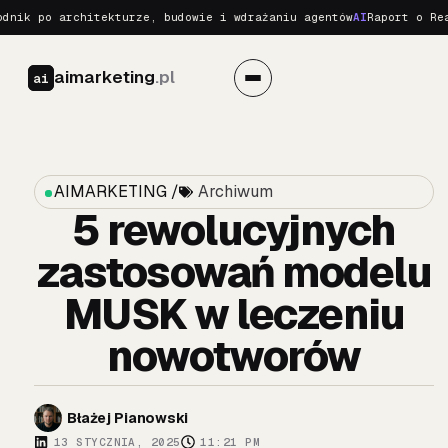
k po architekturze, budowie i wdrażaniu agentów
AI
Raport o Realny
aimarketing
.pl
ai
AIMARKETING /
Archiwum
5 rewolucyjnych
zastosowań modelu
MUSK w leczeniu
nowotworów
Błażej Pianowski
13 STYCZNIA, 2025
11:21 PM