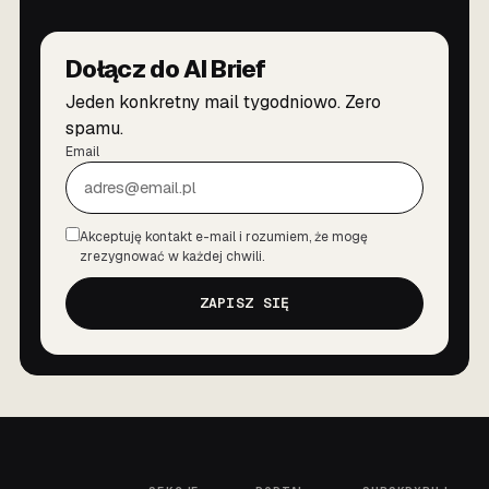
Dołącz do AI Brief
Jeden konkretny mail tygodniowo. Zero
spamu.
Email
Akceptuję kontakt e-mail i rozumiem, że mogę
Zgoda
zrezygnować w każdej chwili.
ZAPISZ SIĘ