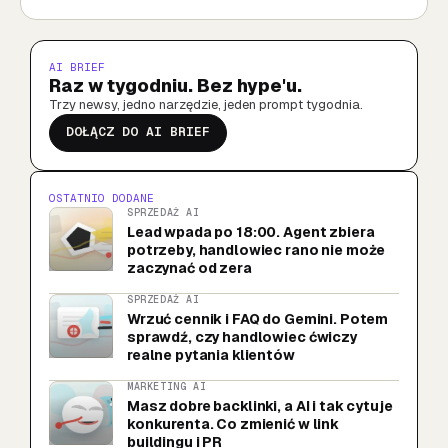
AI BRIEF
Raz w tygodniu. Bez hype'u.
Trzy newsy, jedno narzędzie, jeden prompt tygodnia.
DOŁĄCZ DO AI BRIEF
OSTATNIO DODANE
SPRZEDAŻ AI
Lead wpada po 18:00. Agent zbiera
potrzeby, handlowiec rano nie może
zaczynać od zera
SPRZEDAŻ AI
Wrzuć cennik i FAQ do Gemini. Potem
sprawdź, czy handlowiec ćwiczy
realne pytania klientów
MARKETING AI
Masz dobre backlinki, a AI i tak cytuje
konkurenta. Co zmienić w link
buildingu i PR