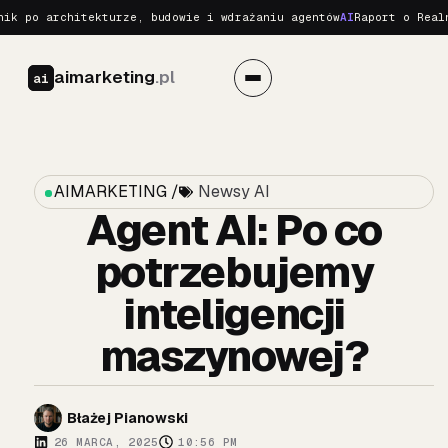
o architekturze, budowie i wdrażaniu agentów
AI
Raport o Realnych 
aimarketing
.pl
ai
AIMARKETING /
Newsy AI
Agent AI: Po co
potrzebujemy
inteligencji
maszynowej?
Błażej Pianowski
26 MARCA, 2025
10:56 PM