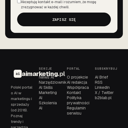
Akceptuję kontakt e-mail i rozumiem, że mogę
Zgoda
zrezygnować w każdej chwili.
ZAPISZ SIĘ
SEKCJE
PORTAL
SUBSKRYBUJ
aimarketing
.pl
ai
News AI
O projekcie
AI Brief
Narzędziownik
AI redakcja
RSS
Polski portal
AI Skills
Współpraca
LinkedIn
Marketing
Kontakt
X / Twitter
o AI w
AI
Polityka
b2blab.pl
marketingu i
Szkolenia
prywatności
sprzedaży
AI
Regulamin
(od 2016).
serwisu
Poznaj
trendy i
narzędzia