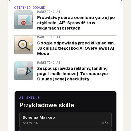
OSTATNIO DODANE
MARKETING AI
Prawdziwy obraz oceniono gorzej po
etykiecie „AI”. Sprawdź to w
reklamach i ofertach
MARKETING AI
Google odpowiada przed kliknięciem.
Jak pisać treści pod AI Overviews i AI
Mode
MARKETING AI
Zespół sprawdza reklamy, landing
page i maile inaczej. Tak nauczysz
Claude jednej checklisty
AI SKILLS
Przykładowe skille
Schema Markup
SEO/GEO
5/5