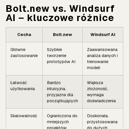
Bolt.new vs. Windsurf
AI – kluczowe różnice
Cecha
Bolt.new
Windsurf AI
Główne
Szybkie
Zaawansowana
zastosowanie
tworzenie
analiza danych i
prototypów AI
trenowanie
modeli
Łatwość
Bardzo
Większa
użytkowania
intuicyjna,
złożoność,
przyjazna dla
wymaga
początkujących
doświadczenia
Skalowalność
Ograniczona do
Doskonała,
mniejszych
przystosowana
projektów
do dużych