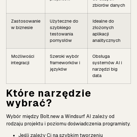
zbiorów danych
Zastosowanie
Użyteczne do
Idealne do
w biznesie
szybkiego
złożonych
testowania
aplikacji
pomysłów
analitycznych
Możliwości
Szeroki wybór
Obsługa
integracji
frameworków i
systemów AI i
języków
narzędzi big
data
Które narzędzie
wybrać?
Wybór między Bolt.new a Windsurf AI zależy od
rodzaju projektu i poziomu doświadczenia programisty.
Jeśli zależy Ci na szybkim tworzeniu