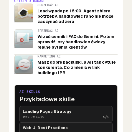
OSTATNIO DODANE
SPRZEDAŻ AI
Lead wpada po 18:00. Agent zbiera
potrzeby, handlowiec rano nie może
zaczynać od zera
SPRZEDAŻ AI
Wrzuć cennik i FAQ do Gemini. Potem
sprawdź, czy handlowiec ćwiczy
realne pytania klientów
MARKETING AI
Masz dobre backlinki, a AI i tak cytuje
konkurenta. Co zmienić w link
buildingu i PR
AI SKILLS
Przykładowe skille
Landing Pages Strategy
WEB DESIGN
5/5
Web UI Best Practices