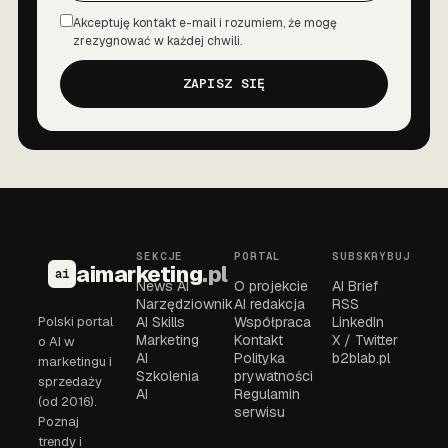
Akceptuję kontakt e-mail i rozumiem, że mogę
Zgoda
zrezygnować w każdej chwili.
ZAPISZ SIĘ
SEKCJE
PORTAL
SUBSKRYBUJ
aimarketing
.pl
ai
News AI
O projekcie
AI Brief
Narzędziownik
AI redakcja
RSS
Polski portal
AI Skills
Współpraca
LinkedIn
Marketing
Kontakt
X / Twitter
o AI w
AI
Polityka
b2blab.pl
marketingu i
Szkolenia
prywatności
sprzedaży
AI
Regulamin
(od 2016).
serwisu
Poznaj
trendy i