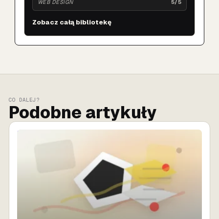
WEB DESIGN
5/5
Zobacz całą bibliotekę
CO DALEJ?
Podobne artykuły
SPRZEDAŻ AI