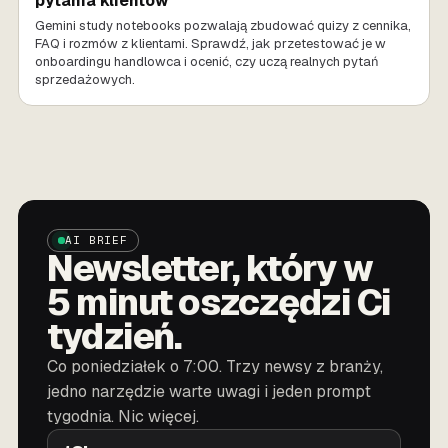
pytania klientów
Gemini study notebooks pozwalają zbudować quizy z cennika,
FAQ i rozmów z klientami. Sprawdź, jak przetestować je w
onboardingu handlowca i ocenić, czy uczą realnych pytań
sprzedażowych.
AI BRIEF
Newsletter, który w
5 minut oszczędzi Ci
tydzień.
Co poniedziałek o 7:00. Trzy newsy z branży,
jedno narzędzie warte uwagi i jeden prompt
tygodnia. Nic więcej.