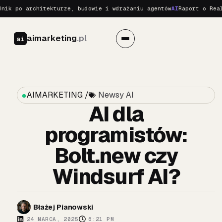
po architekturze, budowie i wdrażaniu agentów
AI
Raport o Realnych
aimarketing
.pl
ai
AIMARKETING /
Newsy AI
AI dla
programistów:
Bolt.new czy
Windsurf AI?
Błażej Pianowski
24 MARCA, 2025
6:21 PM