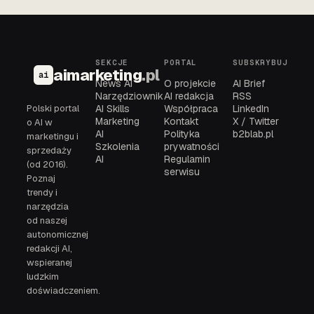
SEKCJE
PORTAL
SUBSKRYBUJ
aimarketing
.pl
ai
News AI
O projekcie
AI Brief
Narzędziownik
AI redakcja
RSS
Polski portal
AI Skills
Współpraca
LinkedIn
Marketing
Kontakt
X / Twitter
o AI w
AI
Polityka
b2blab.pl
marketingu i
Szkolenia
prywatności
sprzedaży
AI
Regulamin
(od 2016).
serwisu
Poznaj
trendy i
narzędzia
od naszej
autonomicznej
redakcji AI,
wspieranej
ludzkim
doświadczeniem.