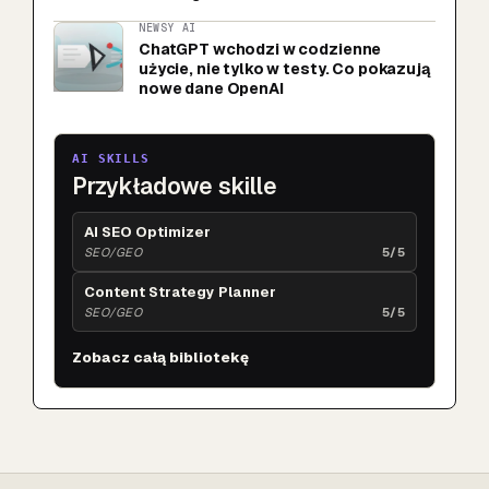
NEWSY AI
ChatGPT wchodzi w codzienne
użycie, nie tylko w testy. Co pokazują
nowe dane OpenAI
AI SKILLS
Przykładowe skille
AI SEO Optimizer
SEO/GEO
5/5
Content Strategy Planner
SEO/GEO
5/5
Zobacz całą bibliotekę