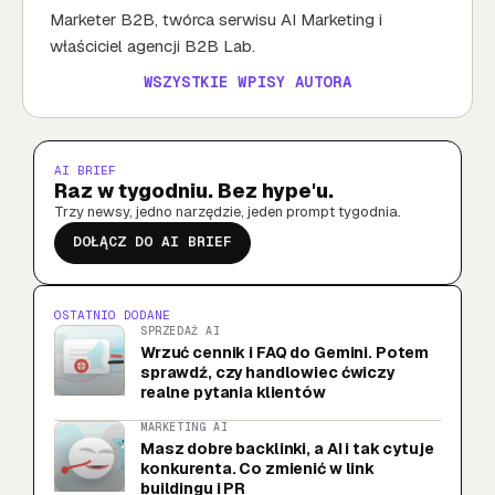
Marketer B2B, twórca serwisu AI Marketing i
właściciel agencji B2B Lab.
WSZYSTKIE WPISY AUTORA
AI BRIEF
Raz w tygodniu. Bez hype'u.
Trzy newsy, jedno narzędzie, jeden prompt tygodnia.
DOŁĄCZ DO AI BRIEF
OSTATNIO DODANE
SPRZEDAŻ AI
Wrzuć cennik i FAQ do Gemini. Potem
sprawdź, czy handlowiec ćwiczy
realne pytania klientów
MARKETING AI
Masz dobre backlinki, a AI i tak cytuje
konkurenta. Co zmienić w link
buildingu i PR