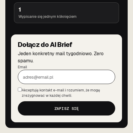
1
Wypisanie się jednym kliknięciem
Dołącz do AI Brief
Jeden konkretny mail tygodniowo. Zero
spamu.
Email
Akceptuję kontakt e-mail i rozumiem, że mogę
Zgoda
zrezygnować w każdej chwili.
ZAPISZ SIĘ