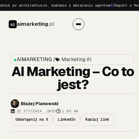
k po architekturze, budowie i wdrażaniu agentów
AI
Raport o Realny
aimarketing
.pl
ai
AIMARKETING /
Marketing AI
AI Marketing – Co to
jest?
Błażej Pianowski
21 STYCZNIA, 2023
1:06 AM
Udostępnij na X
LinkedIn
Kopiuj link