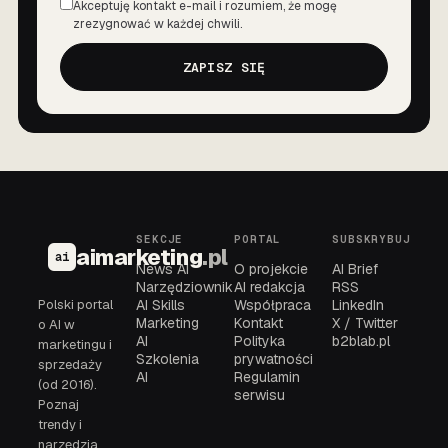
Akceptuję kontakt e-mail i rozumiem, że mogę
Zgoda
zrezygnować w każdej chwili.
ZAPISZ SIĘ
SEKCJE
PORTAL
SUBSKRYBUJ
aimarketing
.pl
ai
News AI
O projekcie
AI Brief
Narzędziownik
AI redakcja
RSS
Polski portal
AI Skills
Współpraca
LinkedIn
Marketing
Kontakt
X / Twitter
o AI w
AI
Polityka
b2blab.pl
marketingu i
Szkolenia
prywatności
sprzedaży
AI
Regulamin
(od 2016).
serwisu
Poznaj
trendy i
narzędzia