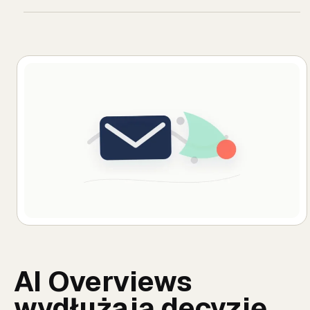
AI Overviews
wydłużają decyzję