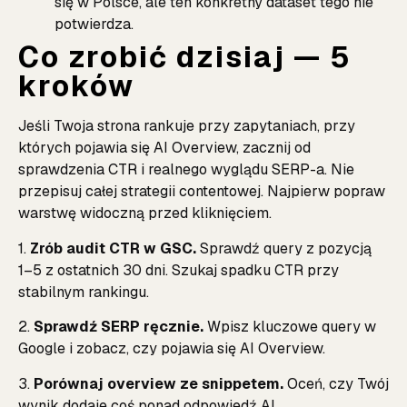
się w Polsce, ale ten konkretny dataset tego nie
potwierdza.
Co zrobić dzisiaj — 5
kroków
Jeśli Twoja strona rankuje przy zapytaniach, przy
których pojawia się AI Overview, zacznij od
sprawdzenia CTR i realnego wyglądu SERP-a. Nie
przepisuj całej strategii contentowej. Najpierw popraw
warstwę widoczną przed kliknięciem.
1.
Zrób audit CTR w GSC.
Sprawdź query z pozycją
1–5 z ostatnich 30 dni. Szukaj spadku CTR przy
stabilnym rankingu.
2.
Sprawdź SERP ręcznie.
Wpisz kluczowe query w
Google i zobacz, czy pojawia się AI Overview.
3.
Porównaj overview ze snippetem.
Oceń, czy Twój
wynik dodaje coś ponad odpowiedź AI.