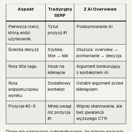
Aspekt
Tradycyjny
Z AI Overviews
SERP
Pierwsza rzecz,
Tytuł
Podsumowanie AI
którą widzi
pozycji #1
użytkownik
Ścieżka decyzji
Szybka:
Dłuższa: overview →
title → klik
porównanie → decyzja
Rola title tagu
Hook na
Argument konkurujący
kliknięcie
z kontekstem AI
Rola
Dodatkowy
Ostatni argument przed
snippetu/opisu
kontekst
kliknięciem
wyniku
Pozycje #2–5
Mniej uwagi
Więcej skanowania, ale
niż pozycja
bez gwarancji
#1
wyższego CTR
Dane nie oznaczają automatycznie, że niższe pozycje