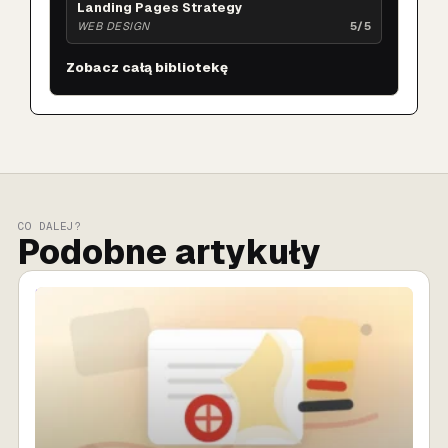
Landing Pages Strategy
WEB DESIGN
5/5
Zobacz całą bibliotekę
CO DALEJ?
Podobne artykuły
SPRZEDAŻ AI