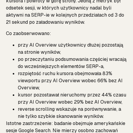
kursora i powroty w górę strony. Jedną z metryk był
odsetek sesji, w których użytkownicy nadal byli
aktywni na SERP-ie w kolejnych przedziałach od 3 do
21 sekund po załadowaniu wyników.
Co zaobserwowano:
przy AI Overview użytkownicy dłużej pozostają
na stronie wyników,
po przeczytaniu podsumowania częściej wracają
do wcześniejszych elementów SERP-a,
rozpiętość ruchu kursora obejmowała 83%
viewportu przy AI Overview wobec 66% bez AI
Overview,
kursor pozostawał nieruchomy przez 44% czasu
przy AI Overview wobec 29% bez AI Overview,
reverse scrolling wskazuje na porównywanie, a
nie tylko szybkie skanowanie wyników.
Istotne zastrzeżenie: badanie obejmuje amerykańskie
sesje Google Search. Nie mierzy osobno zachowań