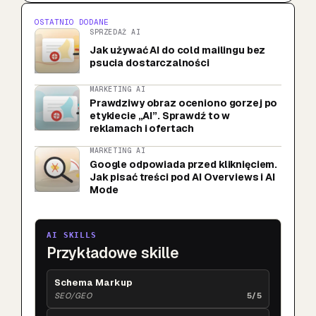
OSTATNIO DODANE
SPRZEDAŻ AI
Jak używać AI do cold mailingu bez
psucia dostarczalności
MARKETING AI
Prawdziwy obraz oceniono gorzej po
etykiecie „AI”. Sprawdź to w
reklamach i ofertach
MARKETING AI
Google odpowiada przed kliknięciem.
Jak pisać treści pod AI Overviews i AI
Mode
AI SKILLS
Przykładowe skille
Schema Markup
SEO/GEO
5/5