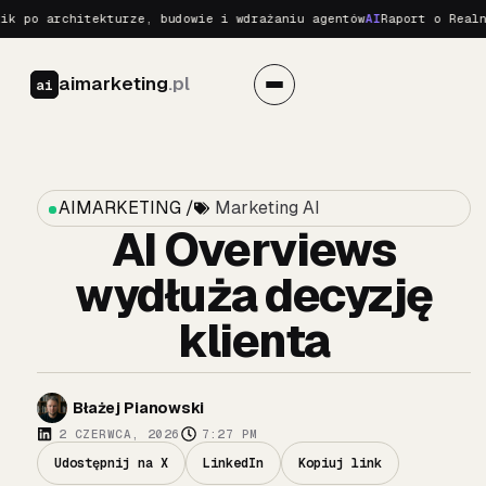
 architekturze, budowie i wdrażaniu agentów
AI
Raport o Realnych Z
aimarketing
.pl
ai
AIMARKETING /
Marketing AI
AI Overviews
wydłuża decyzję
klienta
Błażej Pianowski
2 CZERWCA, 2026
7:27 PM
Udostępnij na X
LinkedIn
Kopiuj link