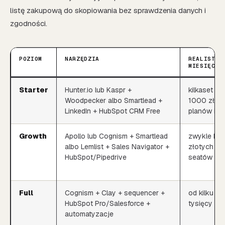
listę zakupową do skopiowania bez sprawdzenia danych i
zgodności.
POZIOM
NARZĘDZIA
REALISTYC
MIESIĘCZN
Starter
Hunter.io lub Kaspr +
kilkaset zł
Woodpecker albo Smartlead +
1000 zł, z
LinkedIn + HubSpot CRM Free
planów i w
Growth
Apollo lub Cognism + Smartlead
zwykle kilk
albo Lemlist + Sales Navigator +
złotych po
HubSpot/Pipedrive
seatów i k
Full
Cognism + Clay + sequencer +
od kilku do
HubSpot Pro/Salesforce +
tysięcy zł
automatyzacje