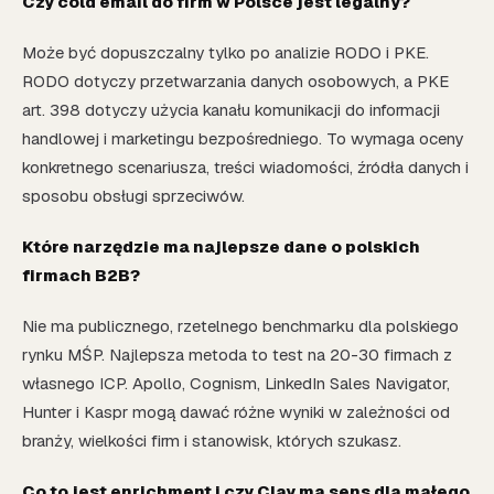
Czy cold email do firm w Polsce jest legalny?
Może być dopuszczalny tylko po analizie RODO i PKE.
RODO dotyczy przetwarzania danych osobowych, a PKE
art. 398 dotyczy użycia kanału komunikacji do informacji
handlowej i marketingu bezpośredniego. To wymaga oceny
konkretnego scenariusza, treści wiadomości, źródła danych i
sposobu obsługi sprzeciwów.
Które narzędzie ma najlepsze dane o polskich
firmach B2B?
Nie ma publicznego, rzetelnego benchmarku dla polskiego
rynku MŚP. Najlepsza metoda to test na 20-30 firmach z
własnego ICP. Apollo, Cognism, LinkedIn Sales Navigator,
Hunter i Kaspr mogą dawać różne wyniki w zależności od
branży, wielkości firm i stanowisk, których szukasz.
Co to jest enrichment i czy Clay ma sens dla małego