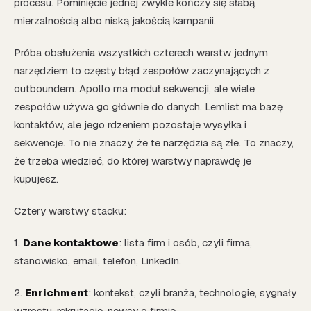
procesu. Pominięcie jednej zwykle kończy się słabą
mierzalnością albo niską jakością kampanii.
Próba obsłużenia wszystkich czterech warstw jednym
narzędziem to częsty błąd zespołów zaczynających z
outboundem. Apollo ma moduł sekwencji, ale wiele
zespołów używa go głównie do danych. Lemlist ma bazę
kontaktów, ale jego rdzeniem pozostaje wysyłka i
sekwencje. To nie znaczy, że te narzędzia są złe. To znaczy,
że trzeba wiedzieć, do której warstwy naprawdę je
kupujesz.
Cztery warstwy stacku:
1.
Dane kontaktowe
: lista firm i osób, czyli firma,
stanowisko, email, telefon, LinkedIn.
2.
Enrichment
: kontekst, czyli branża, technologie, sygnały
wzrostu, rekrutacje, newsy o firmie.