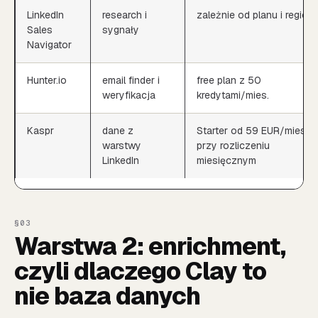
LinkedIn
research i
zależnie od planu i region
Sales
sygnały
Navigator
Hunter.io
email finder i
free plan z 50
weryfikacja
kredytami/mies.
Kaspr
dane z
Starter od 59 EUR/mies.
warstwy
przy rozliczeniu
LinkedIn
miesięcznym
Warstwa 2: enrichment,
czyli dlaczego Clay to
nie baza danych