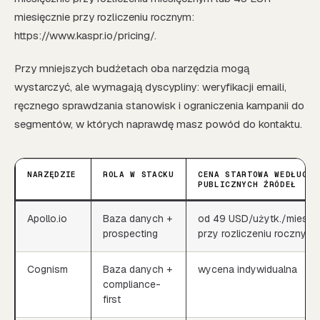
miesięcznie przy rozliczeniu rocznym:
https://www.kaspr.io/pricing/.
Przy mniejszych budżetach oba narzędzia mogą
wystarczyć, ale wymagają dyscypliny: weryfikacji emaili,
ręcznego sprawdzania stanowisk i ograniczenia kampanii do
segmentów, w których naprawdę masz powód do kontaktu.
NARZĘDZIE
ROLA W STACKU
CENA STARTOWA WEDŁUG
PUBLICZNYCH ŹRÓDEŁ
Apollo.io
Baza danych +
od 49 USD/użytk./mies.
prospecting
przy rozliczeniu rocznym
Cognism
Baza danych +
wycena indywidualna
compliance-
first