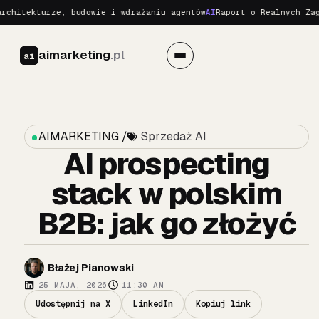
kturze, budowie i wdrażaniu agentów
AI
Raport o Realnych Zagrożeni
aimarketing
.pl
ai
AIMARKETING /
Sprzedaż AI
AI prospecting
stack w polskim
B2B: jak go złożyć
Błażej Pianowski
25 MAJA, 2026
11:30 AM
Udostępnij na X
LinkedIn
Kopiuj link