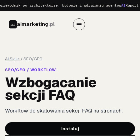
rzewodnik po architekturze, budowie i wdrażaniu agentów
AI
Raport 
aimarketing
.pl
ai
AI Skills
/
SEO/GEO
SEO/GEO / WORKFLOW
Wzbogacanie
sekcji FAQ
Workflow do skalowania sekcji FAQ na stronach.
Instaluj