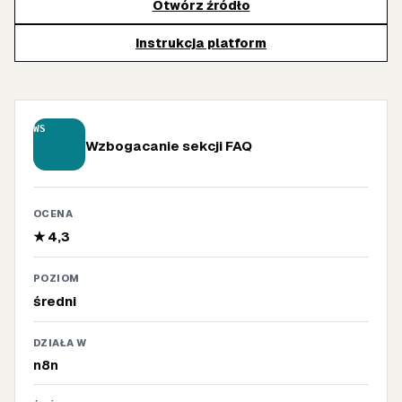
Otwórz źródło
Instrukcja platform
WS
Wzbogacanie sekcji FAQ
OCENA
★ 4,3
POZIOM
średni
DZIAŁA W
n8n