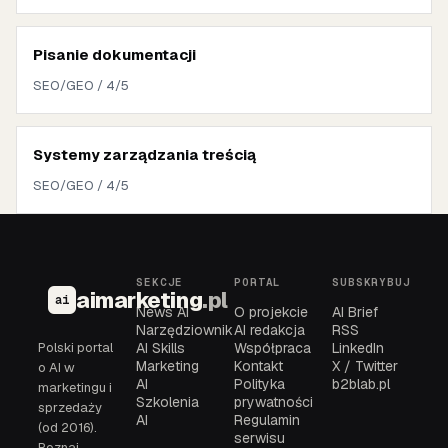
Pisanie dokumentacji
SEO/GEO / 4/5
Systemy zarządzania treścią
SEO/GEO / 4/5
SEKCJE
PORTAL
SUBSKRYBUJ
aimarketing
.pl
ai
News AI
O projekcie
AI Brief
Narzędziownik
AI redakcja
RSS
Polski portal
AI Skills
Współpraca
LinkedIn
Marketing
Kontakt
X / Twitter
o AI w
AI
Polityka
b2blab.pl
marketingu i
Szkolenia
prywatności
sprzedaży
AI
Regulamin
(od 2016).
serwisu
Poznaj