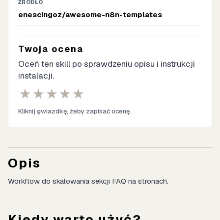
ŹRÓDŁO
enescingoz/awesome-n8n-templates
Twoja ocena
Oceń ten skill po sprawdzeniu opisu i instrukcji
instalacji.
★
★
★
★
★
Kliknij gwiazdkę, żeby zapisać ocenę.
Opis
Workflow do skalowania sekcji FAQ na stronach.
Kiedy warto użyć?