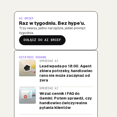
AI BRIEF
Raz w tygodniu. Bez hype'u.
Trzy newsy, jedno narzędzie, jeden prompt
tygodnia.
DOŁĄCZ DO AI BRIEF
OSTATNIO DODANE
SPRZEDAŻ AI
Lead wpada po 18:00. Agent
zbiera potrzeby, handlowiec
rano nie może zaczynać od
zera
SPRZEDAŻ AI
Wrzuć cennik i FAQ do
Gemini. Potem sprawdź, czy
handlowiec ćwiczy realne
pytania klientów