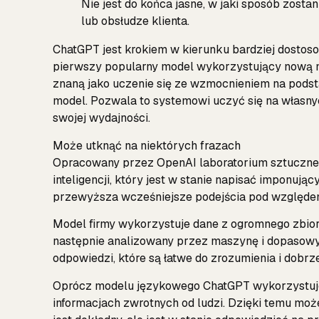
Nie jest do końca jasne, w jaki sposób zosta
lub obsłudze klienta.
ChatGPT jest krokiem w kierunku bardziej dostoso
pierwszy popularny model wykorzystujący nową m
znaną jako uczenie się ze wzmocnieniem na podst
model. Pozwala to systemowi uczyć się na własn
swojej wydajności.
Może utknąć na niektórych frazach
Opracowany przez OpenAI laboratorium sztucznej 
inteligencji, który jest w stanie napisać imponują
przewyższa wcześniejsze podejścia pod względem 
Model firmy wykorzystuje dane z ogromnego zbioru
następnie analizowany przez maszynę i dopasowy
odpowiedzi, które są łatwe do zrozumienia i dobrz
Oprócz modelu językowego ChatGPT wykorzystuje
informacjach zwrotnych od ludzi. Dzięki temu mo