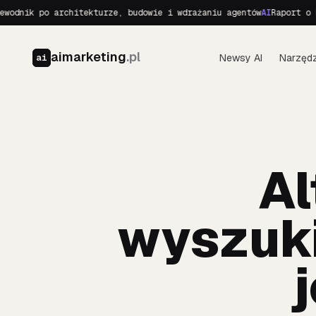
 po architekturze, budowie i wdrażaniu agentów
AI
Raport o Realnyc
aimarketing
.pl
Newsy AI
Narzędz
ai
Al
wyszuki