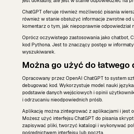
jest dokładny, ale jest w stanie odpowiedzieć na pr
ChatGPT oferuje również możliwość pisania wiersz
również w stanie obsłużyć informacje zwrotne od 
komentarz o tym, jak niepoprawnie odpowiedział n
Oprócz oczywistego zastosowania jako chatbot, 
kod Pythona. Jest to znaczący postęp w informat
wyszukiwarek.
Można go użyć do łatwego
Opracowany przez OpenAI ChatGPT to system sztuc
debugować kod. Wykorzystuje model nauki języka o
podstawie danych wejściowych i opinii użytkownik
i odrzucaniu nieodpowiednich próśb.
Aplikację można zintegrować z aplikacjami i jest 
Możesz użyć interfejsu ChatGPT do pisania skry
zapisywać pliki, tworzyć katalogi i wykonywać po
pośrednictwem interfejsu lub pocztą.