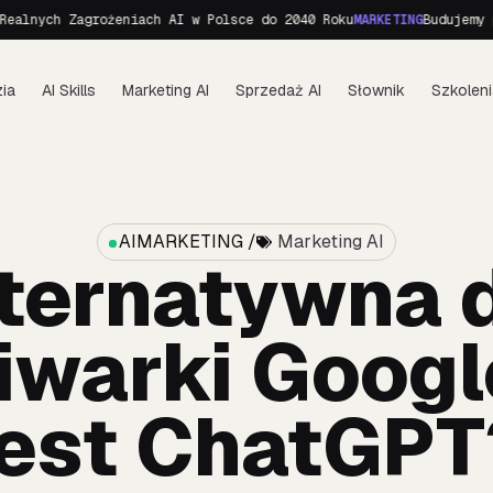
h Zagrożeniach AI w Polsce do 2040 Roku
MARKETING
Budujemy personę
ia
AI Skills
Marketing AI
Sprzedaż AI
Słownik
Szkoleni
AIMARKETING /
Marketing AI
ternatywna 
warki Googl
jest ChatGPT