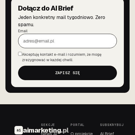
Dołącz do AI Brief
Jeden konkretny mail tygodniowo. Zero
spamu.
Email
Akceptuję kontakt e-mail i rozumiem, że mogę
Zgoda
zrezygnować w każdej chwili.
ZAPISZ SIĘ
SEKCJE
PORTAL
SUBSKRYBUJ
aimarketing
.pl
ai
News AI
O projekcie
AI Brief