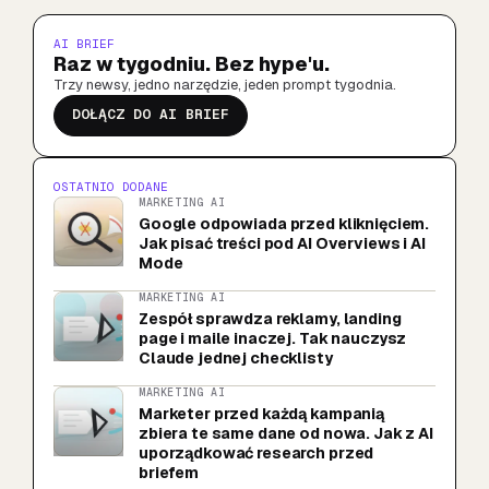
AI BRIEF
Raz w tygodniu. Bez hype'u.
Trzy newsy, jedno narzędzie, jeden prompt tygodnia.
DOŁĄCZ DO AI BRIEF
OSTATNIO DODANE
MARKETING AI
Google odpowiada przed kliknięciem.
Jak pisać treści pod AI Overviews i AI
Mode
MARKETING AI
Zespół sprawdza reklamy, landing
page i maile inaczej. Tak nauczysz
Claude jednej checklisty
MARKETING AI
Marketer przed każdą kampanią
zbiera te same dane od nowa. Jak z AI
uporządkować research przed
briefem