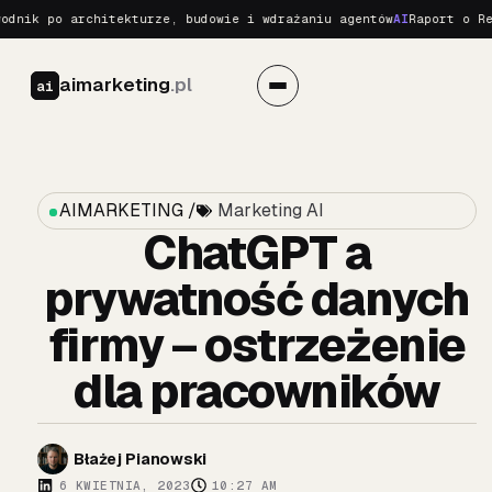
ik po architekturze, budowie i wdrażaniu agentów
AI
Raport o Realn
aimarketing
.pl
ai
AIMARKETING /
Marketing AI
ChatGPT a
prywatność danych
firmy – ostrzeżenie
dla pracowników
Błażej Pianowski
6 KWIETNIA, 2023
10:27 AM