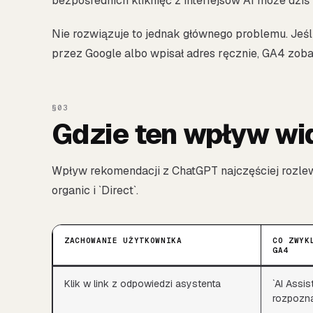
bezpośrednich kliknięć z interfejsów AI może dziś 
Nie rozwiązuje to jednak głównego problemu. Jeśli 
przez Google albo wpisał adres ręcznie, GA4 zoba
Gdzie ten wpływ wi
Wpływ rekomendacji z ChatGPT najczęściej rozlewa
organic i `Direct`.
ZACHOWANIE UŻYTKOWNIKA
CO ZWYK
GA4
Klik w link z odpowiedzi asystenta
`AI Assis
rozpozna