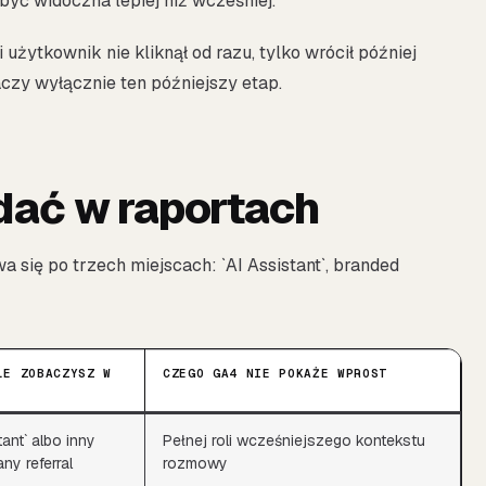
być widoczna lepiej niż wcześniej.
użytkownik nie kliknął od razu, tylko wrócił później
czy wyłącznie ten późniejszy etap.
dać w raportach
 się po trzech miejscach: `AI Assistant`, branded
LE ZOBACZYSZ W
CZEGO GA4 NIE POKAŻE WPROST
tant` albo inny
Pełnej roli wcześniejszego kontekstu
ny referral
rozmowy