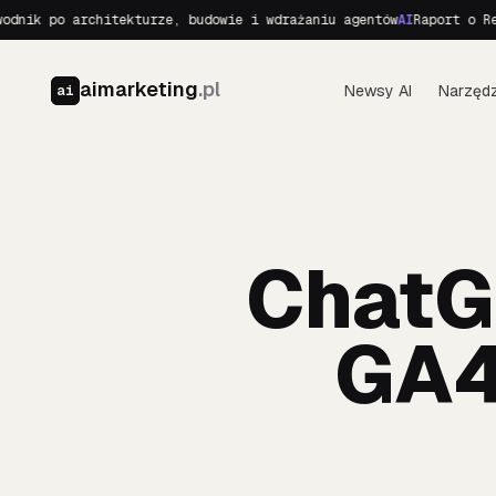
 po architekturze, budowie i wdrażaniu agentów
AI
Raport o Realnyc
aimarketing
.pl
Newsy AI
Narzędz
ai
ChatG
GA4