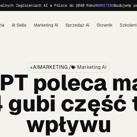
h Zagrożeniach AI w Polsce do 2040 Roku
MARKETING
Budujemy personę
ia
AI Skills
Marketing AI
Sprzedaż AI
Słownik
Szkoleni
AIMARKETING /
Marketing AI
PT poleca ma
 gubi część 
wpływu