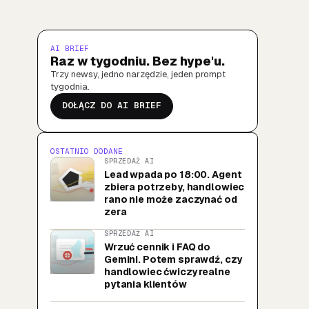
AI BRIEF
Raz w tygodniu. Bez hype'u.
Trzy newsy, jedno narzędzie, jeden prompt
tygodnia.
DOŁĄCZ DO AI BRIEF
OSTATNIO DODANE
SPRZEDAŻ AI
Lead wpada po 18:00. Agent
zbiera potrzeby, handlowiec
rano nie może zaczynać od
zera
SPRZEDAŻ AI
Wrzuć cennik i FAQ do
Gemini. Potem sprawdź, czy
handlowiec ćwiczy realne
pytania klientów