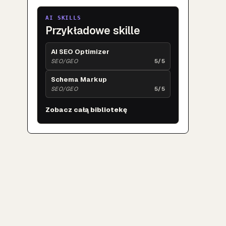
AI SKILLS
Przykładowe skille
AI SEO Optimizer
SEO/GEO
5/5
Schema Markup
SEO/GEO
5/5
Zobacz całą bibliotekę